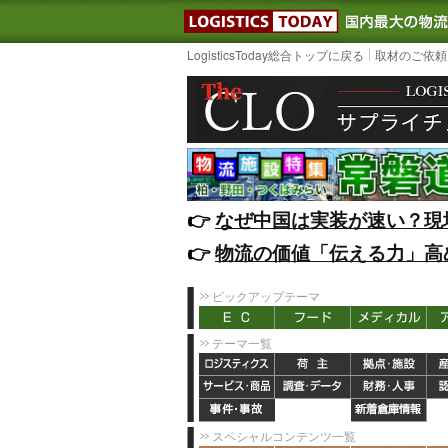
LOGISTIC
LogisticsToday総合トップに戻る
取材のご依頼
👉️
なぜ中国は実装が速い？現
👉️
物流の価値「伝える力」高
ピックアップテーマ
テーマ一覧
スペシャルコンテンツ一覧