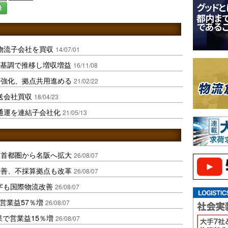
録
物流子会社を買収
14/07/01
加基調で推移し増収増益
16/11/08
携強化、拠点共用進める
21/02/22
送会社買収
18/04/23
通運を連結子会社化
21/05/13
、首都圏から名阪へ拡大
26/08/07
に改善、不採算拠点も改革
26/08/07
字も国際物流改善
26/08/07
営業益57％増
26/08/07
果で営業益15％増
26/08/07