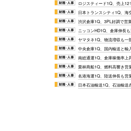
ロジスティード1Q、売上1
日本トランスシティ1Q、海
渋沢倉庫1Q、3PL好調で営
ニッコンHD1Q、倉庫伸長
ヤマタネ1Q、物流増収も一
中央倉庫1Q、国内輸送と輸
南総通運1Q、倉庫稼働率上
栗林商船1Q、燃料高響き営
名港海運1Q、陸送伸長も営業
日本石油輸送1Q、石油輸送