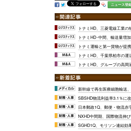
ニュース登
トナミHD、三菱電線工業の
トナミHD･中間、輸送量増
トナミ運輸と第一貨物が提
トナミHD、千葉県柏市の運
トナミHD、グループの高岡
新幹線で再生医療細胞輸送
SBSHD物流利益率3.1％
日本郵政1Q、郵便・物流赤
NXHD中間期、国際物流伸び
SGHD1Q、モリソン連結効