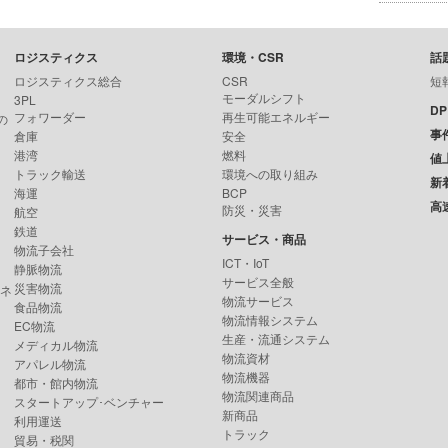
ロジスティクス
環境・CSR
話
ロジスティクス総合
CSR
短
モーダルシフト
3PL
D
フォワーダー
再生可能エネルギー
の
事
倉庫
安全
港湾
燃料
値
トラック輸送
環境への取り組み
新
海運
BCP
高
防災・災害
航空
鉄道
サービス・商品
物流子会社
ICT・IoT
静脈物流
サービス全般
災害物流
ンネ
物流サービス
食品物流
物流情報システム
EC物流
生産・流通システム
メディカル物流
物流資材
アパレル物流
物流機器
都市・館内物流
物流関連商品
スタートアップ･ベンチャー
新商品
利用運送
トラック
貿易・税関