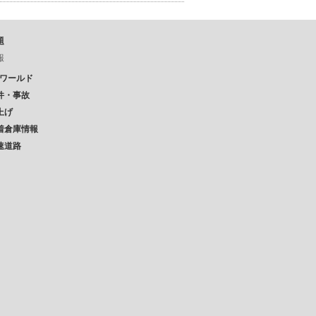
題
報
Pワールド
件・事故
上げ
着倉庫情報
速道路