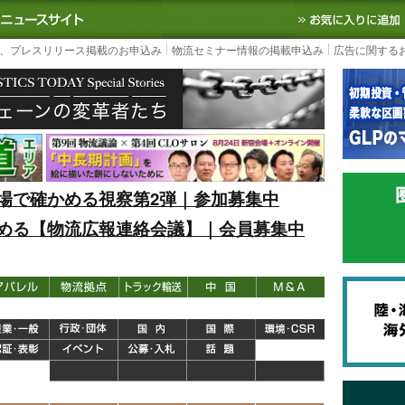
S TODAY｜国内最大の物流ニュースサイト
3PL, SCMなど国内外の最新の物流
、プレスリリース掲載のお申込み
物流セミナー情報の掲載申込み
広告に関する
場で確かめる視察第2弾｜参加募集中
める【物流広報連絡会議】｜会員募集中