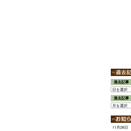
過去記事
過去記事
11月26日