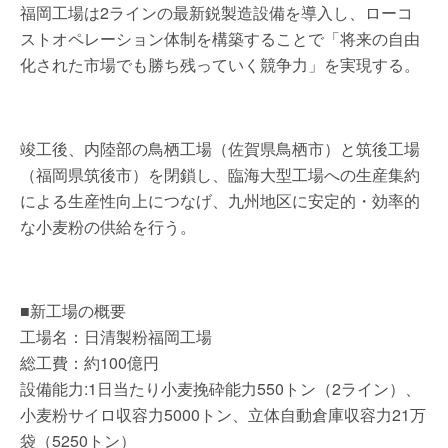
福岡工場は2ラインの最新鋭製造設備を導入し、ローコ
ストオペレーション体制を構築することで「将来の自由
化された市場でも勝ち残っていく競争力」を実現する。
竣工後、内陸部の鳥栖工場（佐賀県鳥栖市）と筑後工場
（福岡県筑後市）を閉鎖し、臨海大型工場への生産集約
による生産性向上につなげ、九州地区に安定的・効率的
な小麦粉の供給を行う。
■新工場の概要
工場名：日清製粉福岡工場
総工費：約100億円
設備能力:1日当たり小麦挽砕能力550トン（2ライン）、
小麦粉サイロ収容力5000トン、立体自動倉庫収容力21万
袋（5250トン）