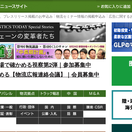
S TODAY｜国内最大の物流ニュースサイト
3PL, SCMなど国内外の最新の物流
、プレスリリース掲載のお申込み
物流セミナー情報の掲載申込み
広告に関する
場で確かめる視察第2弾｜参加募集中
める【物流広報連絡会議】｜会員募集中