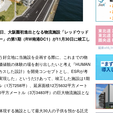
3日、大阪圏初進出となる物流施設「レッドウッド
」の第1期（RW南港DC1）が11月30日に竣工し
う好立地に当施設を企画する際に、これまでの物
価値観の体験の場を創り出したいと考え『HUMAN
ォーカスした設計）を開発コンセプトとし、ESRが考
を実現した」というだけあって、竣工した施設は1期
（1万7258坪）、延床面積12万5632平方メート
90平方メートル（3万3483坪）の巨大物流施設とな
体現する施設として最大30人の子供を預かる託児