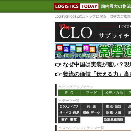
LOGISTIC
LogisticsToday総合トップに戻る
取材のご依頼
👉️
なぜ中国は実装が速い？現
👉️
物流の価値「伝える力」高
ピックアップテーマ
テーマ一覧
スペシャルコンテンツ一覧