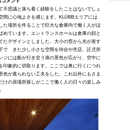
よるコメント
いて不思議と落ち着く経験をしたことはないでしょ
間に心地よさを感じます。KLÜBBエリアには
た場所を作ることで巨大な倉庫内で働く人がほ
ばめています。エントランスホールは倉庫の顔と
たデザインとしました。大小の窓から光が差す
下で゙きた少し小さな空間を待合や売店、託児所
ンジには船が行き交う港の景色が広がり、空中に
を印象的に切取ります。ここでは奥に行くにつれ
も景色が遮られない工夫をした。これ以外にもさま
゙けの居場所探しがここで働く人の日々の楽しみ
」