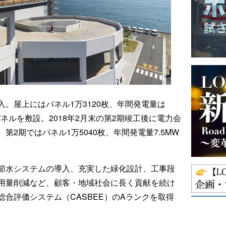
入。屋上にはパネル1万3120枚、年間発電量は
パネルを敷設。2018年2月末の第2期竣工後に電力会
2期ではパネル1万5040枚、年間発電量7.5MW
節水システムの導入、充実した緑化設計、工事段
用量削減など、顧客・地域社会に⻑く貢献を続け
合評価システム（CASBEE）のAランクを取得