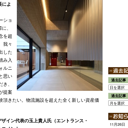
長によ
ューショ
際に、
念を超
。我々
出した
踏み入
ォルニ
と思い
過去記事
゙き、
゙提案
過去記事
体験頂きたい。物流施設を超えた全く新しい資産価
デザイン代表の玉上貴人氏（エントランス・
11月26日