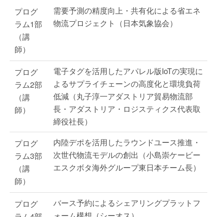
需要予測の精度向上・共有化による省エネ
プログ
物流プロジェクト（日本気象協会）
ラム1部
（講
師）
電子タグを活用したアパレル版IoTの実現に
プログ
よるサプライチェーンの高度化と環境負荷
ラム2部
低減（丸子淳一アダストリア貿易物流部
（講
長・アダストリア・ロジスティクス代表取
師）
締役社長）
内陸デポを活用したラウンドユース推進・
プログ
次世代物流モデルの創出（小島崇ケービー
ラム3部
エスクボタ海外グループ東日本チーム長）
（講
師）
バース予約によるシェアリングプラットフ
プログ
ォーム構想（シーオス）
ラム4部