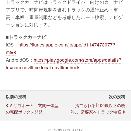
トラックカーナビはトラックドライバー向けのカーナビ
アプリで、時間帯規制を含むトラックの通行止め・車
高・車幅・重量制限などを考慮したルート検索、ナビゲ
ーションに対応する。
■トラックカーナビ
iOS：
https://itunes.apple.com/jp/app/id1147473077?
mt=8
AndroidOS：
https://play.google.com/store/apps/details?
id=com.navitime.local.navitimetruck
以前の投稿
次の投稿
ミサワホーム、玄関一体型
捨てられる｢100度以下の廃
の宅配ボックス開発
熱｣、需要家へトラック輸送
© LOGISTICS TODAY