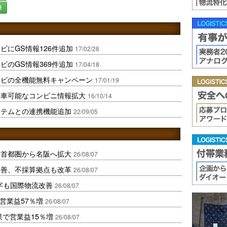
録
ビにGS情報126件追加
17/02/28
ビのGS情報369件追加
17/04/18
ナビの全機能無料キャンペーン
17/01/19
停車可能なコンビニ情報拡大
16/10/14
ステムとの連携機能追加
22/09/05
、首都圏から名阪へ拡大
26/08/07
に改善、不採算拠点も改革
26/08/07
字も国際物流改善
26/08/07
営業益57％増
26/08/07
果で営業益15％増
26/08/07