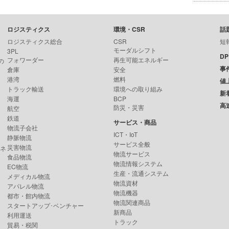
ロジスティクス
環境・CSR
話
ロジスティクス総合
CSR
短
モーダルシフト
3PL
D
フォワーダー
再生可能エネルギー
の
事
倉庫
安全
港湾
燃料
値
トラック輸送
環境への取り組み
新
海運
BCP
高
防災・災害
航空
鉄道
サービス・商品
物流子会社
ICT・IoT
静脈物流
サービス全般
災害物流
ンネ
物流サービス
食品物流
物流情報システム
EC物流
生産・流通システム
メディカル物流
物流資材
アパレル物流
物流機器
都市・館内物流
物流関連商品
スタートアップ･ベンチャー
新商品
利用運送
トラック
貿易・税関