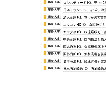
ロジスティード1Q、売上1
日本トランスシティ1Q、海
渋沢倉庫1Q、3PL好調で営
ニッコンHD1Q、倉庫伸長
ヤマタネ1Q、物流増収も一
中央倉庫1Q、国内輸送と輸
南総通運1Q、倉庫稼働率上
栗林商船1Q、燃料高響き営
名港海運1Q、陸送伸長も営業
日本石油輸送1Q、石油輸送