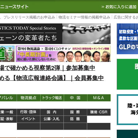
S TODAY｜国内最大の物流ニュースサイト
3PL, SCMなど国内外の最新の物流
、プレスリリース掲載のお申込み
物流セミナー情報の掲載申込み
広告に関する
場で確かめる視察第2弾｜参加募集中
める【物流広報連絡会議】｜会員募集中