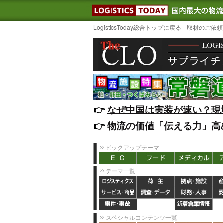
LOGISTIC
LogisticsToday総合トップに戻る
取材のご依頼
👉️
なぜ中国は実装が速い？現
👉️
物流の価値「伝える力」高
ピックアップテーマ
テーマ一覧
スペシャルコンテンツ一覧