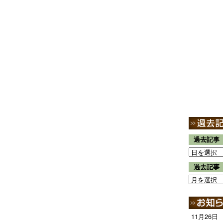
過去記事
過去記事
11月26日