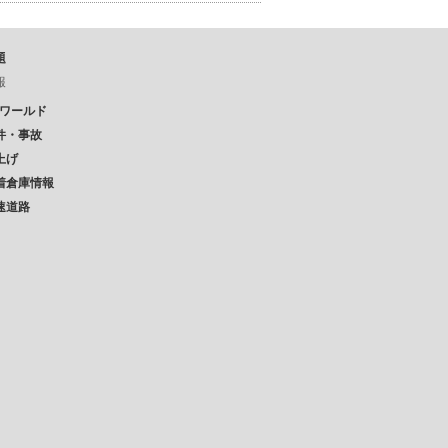
題
報
Pワールド
件・事故
上げ
着倉庫情報
速道路