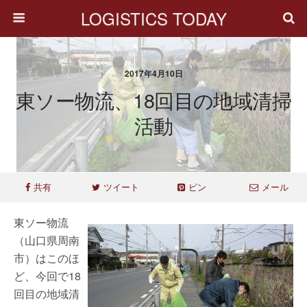
LOGISTICS TODAY
2017年4月10日
東ソー物流、18回目の地域清掃
活動
共有
ツイート
ピン
メール
東ソー物流
（山口県周南
市）はこのほ
ど、今回で18
回目の地域清