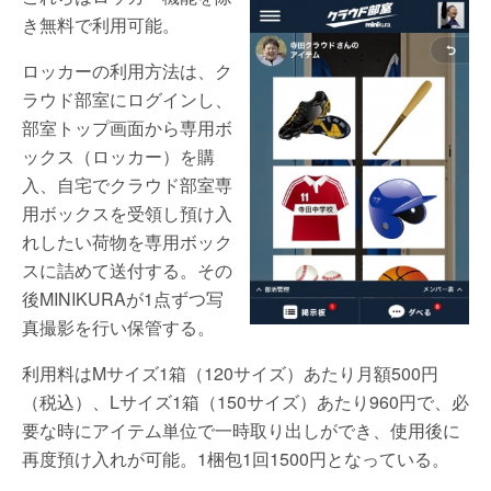
き無料で利用可能。
ロッカーの利用方法は、ク
ラウド部室にログインし、
部室トップ画面から専用ボ
ックス（ロッカー）を購
入、自宅でクラウド部室専
用ボックスを受領し預け入
れしたい荷物を専用ボック
スに詰めて送付する。その
後MINIKURAが1点ずつ写
真撮影を行い保管する。
利用料はMサイズ1箱（120サイズ）あたり月額500円
（税込）、Lサイズ1箱（150サイズ）あたり960円で、必
要な時にアイテム単位で一時取り出しができ、使用後に
再度預け入れが可能。1梱包1回1500円となっている。