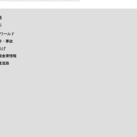
題
報
Pワールド
件・事故
上げ
着倉庫情報
速道路