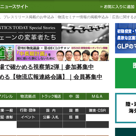
S TODAY｜国内最大の物流ニュースサイト
3PL, SCMなど国内外の最新の物流
、プレスリリース掲載のお申込み
物流セミナー情報の掲載申込み
広告に関する
場で確かめる視察第2弾｜参加募集中
める【物流広報連絡会議】｜会員募集中