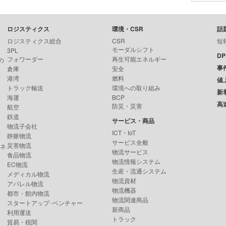
ロジスティクス
環境・CSR
話
ロジスティクス総合
CSR
短
モーダルシフト
3PL
D
フォワーダー
再生可能エネルギー
の
事
倉庫
安全
港湾
燃料
値
トラック輸送
環境への取り組み
新
海運
BCP
高
防災・災害
航空
鉄道
サービス・商品
物流子会社
ICT・IoT
静脈物流
サービス全般
災害物流
ンネ
物流サービス
食品物流
物流情報システム
EC物流
生産・流通システム
メディカル物流
物流資材
アパレル物流
物流機器
都市・館内物流
物流関連商品
スタートアップ･ベンチャー
新商品
利用運送
トラック
貿易・税関