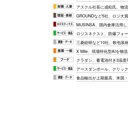
アスクル社長に成松氏、物
GROUNDなど5社、ロジ大
MUSINSA、国内倉庫活用
ロジスネクスト、防爆フォ
三菱総研など10社、軟包装
X Mile、現場特化型AIを
クラダシ、蓄電池付き3温度
アースダンボール、クリッ
食品輸出が上期最高、米国