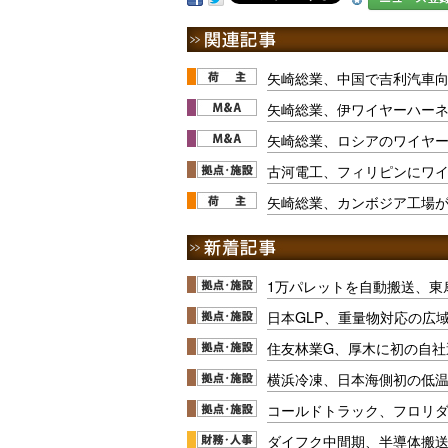
矢崎総業、中国で吉利汽車
矢崎総業、伊ワイヤーハー
矢崎総業、ロシアのワイヤ
古河電工、フィリピンにワ
矢崎総業、カンボジア工場
1万パレットを自動搬送、東
日本GLP、重量物対応の広
住友林業G、厚木に初の自社
横浜冷凍、日本海側初の低
コールドトラック、フロリ
ダイフク中間期、半導体搬