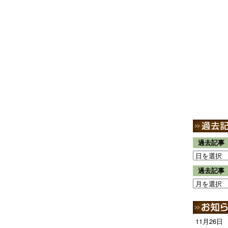
過去記事
過去記事
11月26日