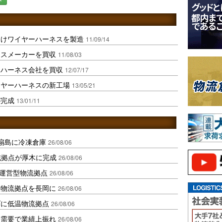
向けワイヤーハーネスを製造
11/09/14
ネスメーカーを買収
11/08/03
ーハーネス会社を買収
12/07/17
イヤーハーネスの新工場
13/05/21
が完成
13/01/11
扇島に冷凍倉庫
26/08/06
域拠点が厚木に完成
26/08/06
運営型物流拠点
26/08/06
温物流拠点を長岡に
26/08/06
ダに低温物流拠点
26/08/06
送需要で業績上振れ
26/08/06