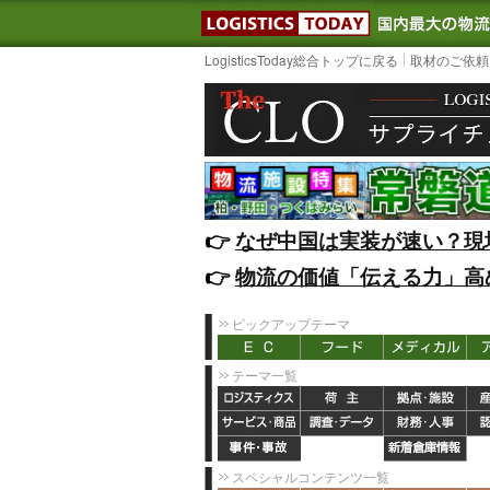
LOGISTIC
LogisticsToday総合トップに戻る
取材のご依頼
👉️
なぜ中国は実装が速い？現
👉️
物流の価値「伝える力」高
ピックアップテーマ
テーマ一覧
スペシャルコンテンツ一覧