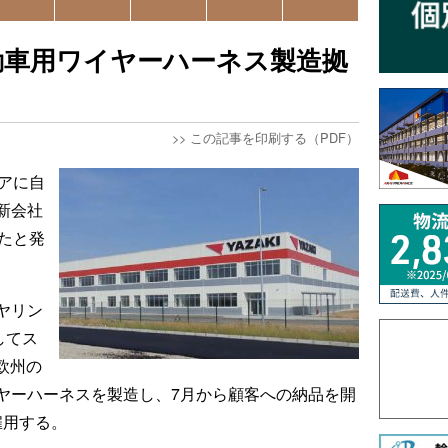
動車用ワイヤーハーネス製造拠
>>
この記事を印刷する（PDF）
アに自
新会社
たと発
ヤリン
してス
欧州の
ヤーハーネスを製造し、7月から顧客への納品を開
雇用する。