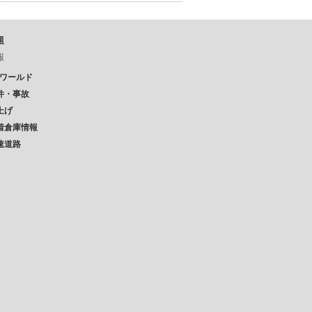
題
報
Pワールド
件・事故
上げ
着倉庫情報
速道路