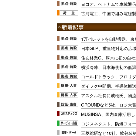
ヨコオ、ベトナムで車載通
古河電工、中国で組み電線
1万パレットを自動搬送、東
日本GLP、重量物対応の広
住友林業G、厚木に初の自社
横浜冷凍、日本海側初の低
コールドトラック、フロリ
ダイフク中間期、半導体搬
アスクル社長に成松氏、物
GROUNDなど5社、ロジ大
MUSINSA、国内倉庫活用
ロジスネクスト、防爆フォ
三菱総研など10社、軟包装