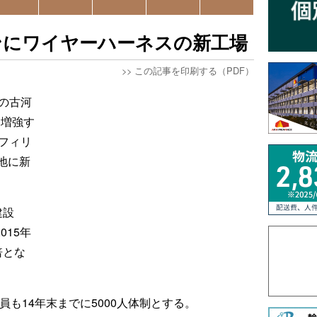
ンにワイヤーハーネスの新工場
>>
この記事を印刷する（PDF）
の古河
を増強す
フィリ
地に新
建設
015年
倍とな
員も14年末までに5000人体制とする。