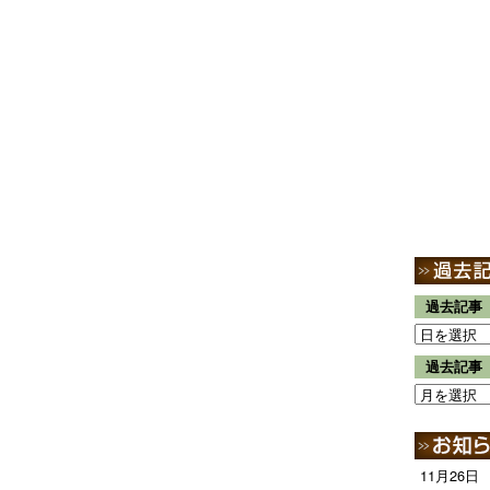
過去記事
過去記事
11月26日