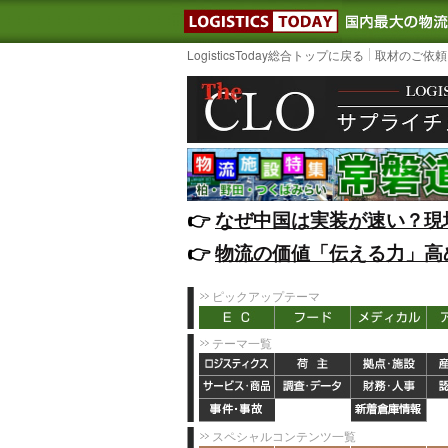
LOGISTIC
LogisticsToday総合トップに戻る
取材のご依頼
👉️
なぜ中国は実装が速い？現
👉️
物流の価値「伝える力」高
ピックアップテーマ
テーマ一覧
スペシャルコンテンツ一覧