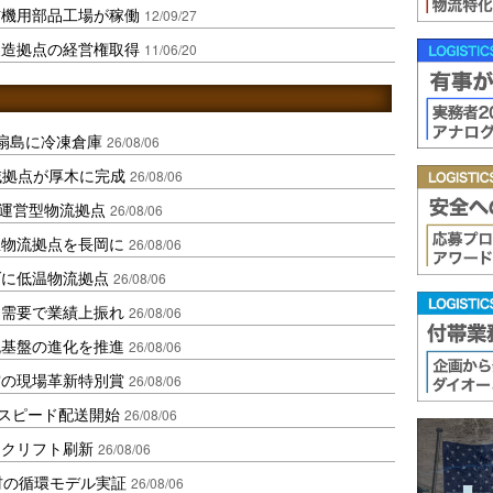
信機用部品工場が稼働
12/09/27
製造拠点の経営権取得
11/06/20
扇島に冷凍倉庫
26/08/06
域拠点が厚木に完成
26/08/06
運営型物流拠点
26/08/06
温物流拠点を長岡に
26/08/06
ダに低温物流拠点
26/08/06
送需要で業績上振れ
26/08/06
流基盤の進化を推進
26/08/06
賞の現場革新特別賞
26/08/06
しスピード配送開始
26/08/06
ークリフト刷新
26/08/06
材の循環モデル実証
26/08/06