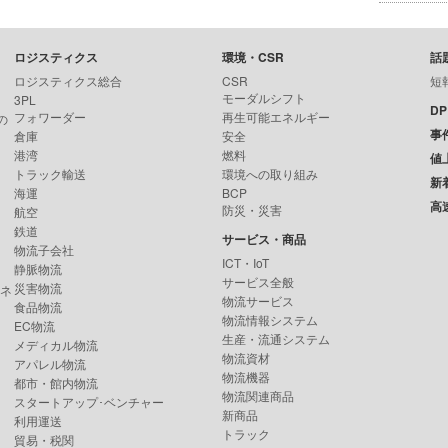
ロジスティクス
環境・CSR
話
ロジスティクス総合
CSR
短
モーダルシフト
3PL
D
フォワーダー
再生可能エネルギー
の
事
倉庫
安全
港湾
燃料
値
トラック輸送
環境への取り組み
新
海運
BCP
高
防災・災害
航空
鉄道
サービス・商品
物流子会社
ICT・IoT
静脈物流
サービス全般
災害物流
ンネ
物流サービス
食品物流
物流情報システム
EC物流
生産・流通システム
メディカル物流
物流資材
アパレル物流
物流機器
都市・館内物流
物流関連商品
スタートアップ･ベンチャー
新商品
利用運送
トラック
貿易・税関