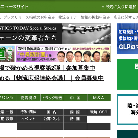
S TODAY｜国内最大の物流ニュースサイト
3PL, SCMなど国内外の最新の物流
、プレスリリース掲載のお申込み
物流セミナー情報の掲載申込み
広告に関する
場で確かめる視察第2弾｜参加募集中
める【物流広報連絡会議】｜会員募集中