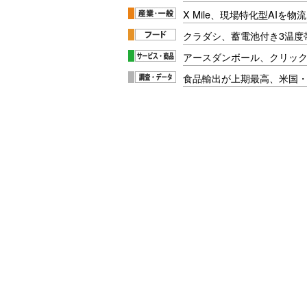
X Mile、現場特化型AIを
クラダシ、蓄電池付き3温度
アースダンボール、クリッ
食品輸出が上期最高、米国