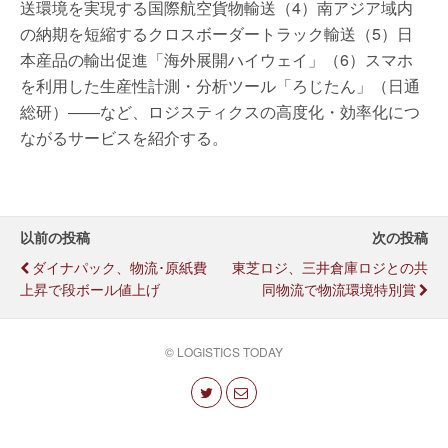
送環境を実現する国際航空貨物輸送（4）南アジア域内
の納期を短縮するクロスボーダートラック輸送（5）日
本産品の輸出促進「海外展開ハイウェイ」（6）スマホ
を利用した生産性計測・分析ツール「ろじたん」（日通
総研）――など、ロジスティクスの高度化・効率化につ
ながるサービスを紹介する。
以前の投稿
次の投稿
ダイナパック、物流･原紙費
東芝ロジ、三井倉庫ロジとの共
上昇で段ボール値上げ
同物流で物流環境特別賞
© LOGISTICS TODAY