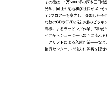
その後は、1万5000坪の厚木三田
見学。同社の菊地和彦社長が屋上か
全5フロアーを案内し、参加した子
な数のCDやDVDが並ぶ棚のピッキ
着機によるラッピング作業、荷物が
ベアからシューターへ次々に流れる
ークリフトによる入庫作業――など
物流センター」の迫力に興奮を隠せ