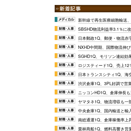
新幹線で再生医療細胞輸送
SBSHD物流利益率3.1％
日本郵政1Q、郵便・物流赤
NXHD中間期、国際物流伸び
SGHD1Q、モリソン連結効
ロジスティード1Q、売上1
日本トランスシティ1Q、海
渋沢倉庫1Q、3PL好調で営
ニッコンHD1Q、倉庫伸長
ヤマタネ1Q、物流増収も一
中央倉庫1Q、国内輸送と輸
南総通運1Q、倉庫稼働率上
栗林商船1Q、燃料高響き営