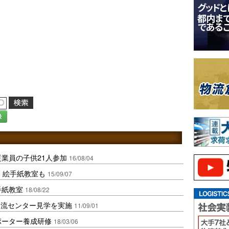
録
従業員の子供21人参加
16/08/04
、絵手紙教室も
15/09/07
手紙教室
18/08/22
物流センター見学を実施
11/09/01
ポーター養成研修
18/03/06