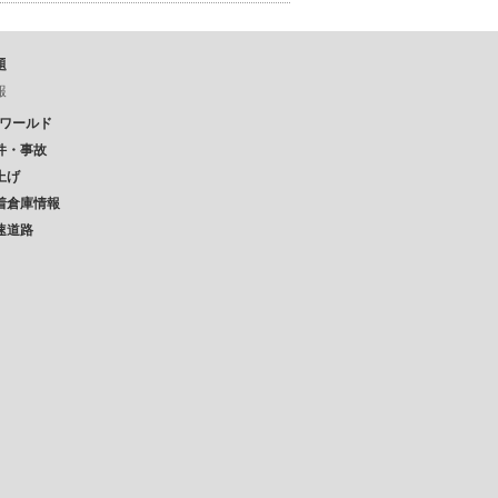
題
報
Pワールド
件・事故
上げ
着倉庫情報
速道路