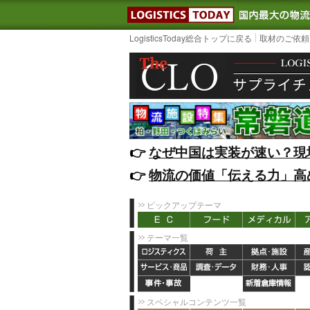
LOGISTIC
LogisticsToday総合トップに戻る
取材のご依頼
👉️
なぜ中国は実装が速い？現
👉️
物流の価値「伝える力」高
ピックアップテーマ
テーマ一覧
スペシャルコンテンツ一覧