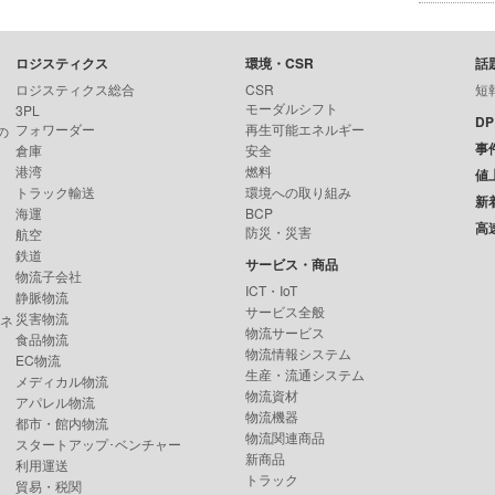
ロジスティクス
環境・CSR
話
ロジスティクス総合
CSR
短
モーダルシフト
3PL
D
フォワーダー
再生可能エネルギー
の
事
倉庫
安全
港湾
燃料
値
トラック輸送
環境への取り組み
新
海運
BCP
高
防災・災害
航空
鉄道
サービス・商品
物流子会社
ICT・IoT
静脈物流
サービス全般
災害物流
ンネ
物流サービス
食品物流
物流情報システム
EC物流
生産・流通システム
メディカル物流
物流資材
アパレル物流
物流機器
都市・館内物流
物流関連商品
スタートアップ･ベンチャー
新商品
利用運送
トラック
貿易・税関