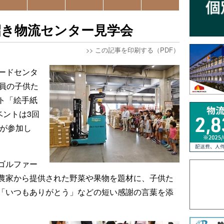
招き物流センター見学会
>>
この記事を印刷する（PDF）
コードセンタ
業員の子供た
ト「絵手紙
ベントは3回
人が参加し
ゴルファー
農家から提供された野菜や果物を題材に、子供た
「いつもありがとう」などの短い感謝の言葉を添