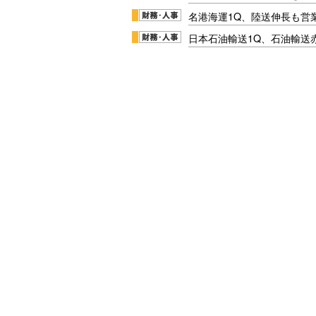
名港海運1Q、陸送伸長も営業
日本石油輸送1Q、石油輸送