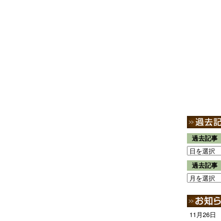
過去記事
過去記事
11月26日