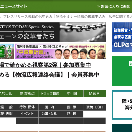
S TODAY｜国内最大の物流ニュースサイト
3PL, SCMなど国内外の最新の物流
、プレスリリース掲載のお申込み
物流セミナー情報の掲載申込み
広告に関する
場で確かめる視察第2弾｜参加募集中
める【物流広報連絡会議】｜会員募集中