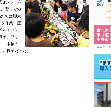
物流センターを
ら1階までの
供たちは膨大
ング作業、圧
ベルトコン
様子、フォ
、「本物の
ない様子だった。