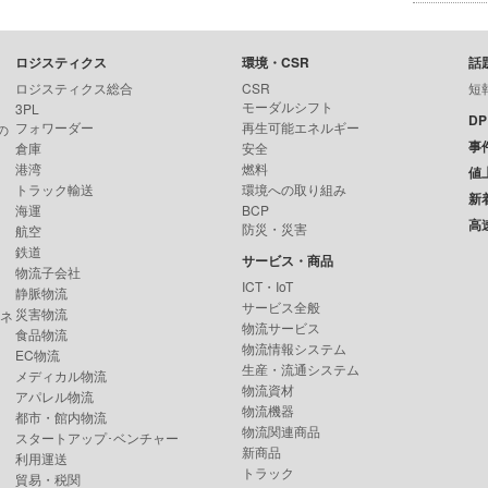
ロジスティクス
環境・CSR
話
ロジスティクス総合
CSR
短
モーダルシフト
3PL
D
フォワーダー
再生可能エネルギー
の
事
倉庫
安全
港湾
燃料
値
トラック輸送
環境への取り組み
新
海運
BCP
高
防災・災害
航空
鉄道
サービス・商品
物流子会社
ICT・IoT
静脈物流
サービス全般
災害物流
ンネ
物流サービス
食品物流
物流情報システム
EC物流
生産・流通システム
メディカル物流
物流資材
アパレル物流
物流機器
都市・館内物流
物流関連商品
スタートアップ･ベンチャー
新商品
利用運送
トラック
貿易・税関