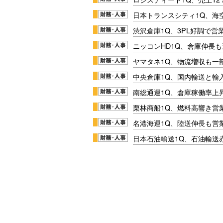
日本トランスシティ1Q、海
渋沢倉庫1Q、3PL好調で営
ニッコンHD1Q、倉庫伸長
ヤマタネ1Q、物流増収も一
中央倉庫1Q、国内輸送と輸
南総通運1Q、倉庫稼働率上
栗林商船1Q、燃料高響き営
名港海運1Q、陸送伸長も営業
日本石油輸送1Q、石油輸送