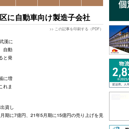
区に自動車向け製造子会社
>>
この記事を印刷する（PDF）
武漢に
、自動
ると発
幅に増
これま
を出資し
5月期に7億円、21年5月期に15億円の売り上げを見