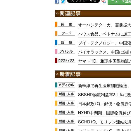
ニュース登
オーハシテクニカ、需要拡
ハウス食品、ベトナムに加
ブイ・テクノロジー、中国液
パイオラックス、中国に2拠
ヤマトHD、雅瑪多国際物流
新幹線で再生医療細胞輸送
SBSHD物流利益率3.1％
日本郵政1Q、郵便・物流赤
NXHD中間期、国際物流伸び
SGHD1Q、モリソン連結効
ロジスティード1Q、売上1