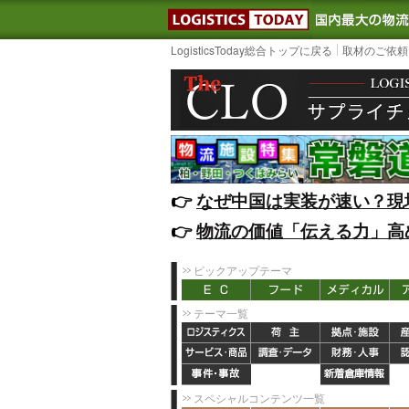
LOGISTIC
LogisticsToday総合トップに戻る
取材のご依頼
👉️
なぜ中国は実装が速い？現
👉️
物流の価値「伝える力」高
ピックアップテーマ
テーマ一覧
スペシャルコンテンツ一覧