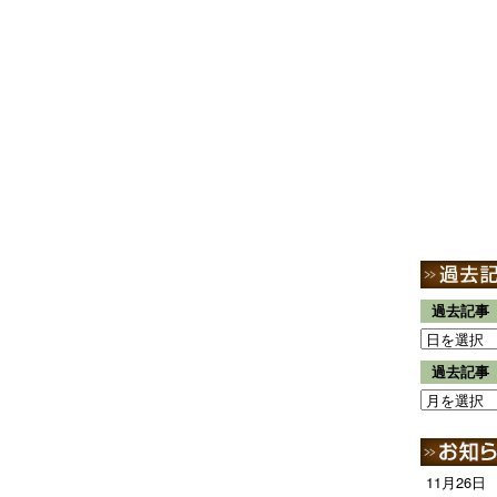
過去記事
過去記事
11月26日