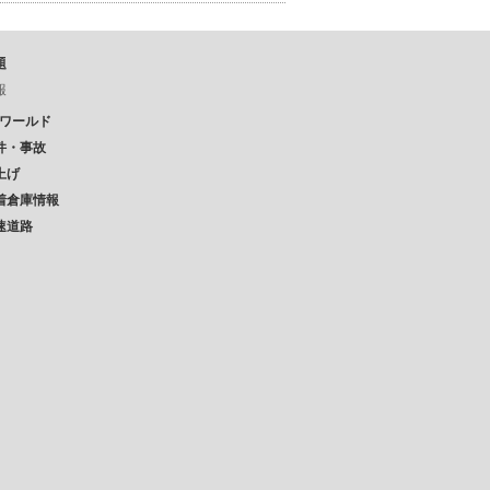
題
報
Pワールド
件・事故
上げ
着倉庫情報
速道路