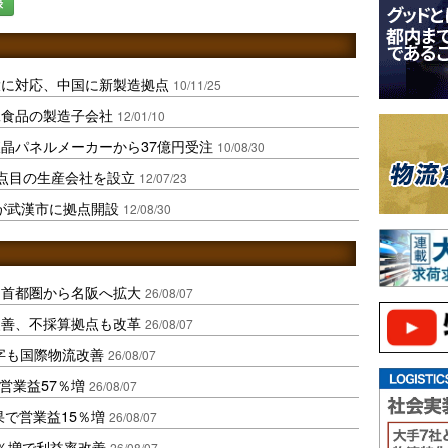
録
大に対応、中国に新製造拠点
10/11/25
工食品の製造子会社
12/01/10
晶パネルメーカーから37億円受注
10/08/30
点目の生産会社を設立
12/07/23
が武漢市に拠点開設
12/08/30
、首都圏から名阪へ拡大
26/08/07
に改善、不採算拠点も改革
26/08/07
字も国際物流改善
26/08/07
営業益57％増
26/08/07
果で営業益15％増
26/08/07
2％増で利益率改善
26/08/07