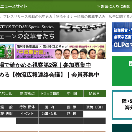
S TODAY｜国内最大の物流ニュースサイト
3PL, SCMなど国内外の最新の物流
、プレスリリース掲載のお申込み
物流セミナー情報の掲載申込み
広告に関する
場で確かめる視察第2弾｜参加募集中
める【物流広報連絡会議】｜会員募集中