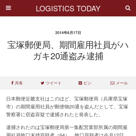
LOGISTICS TODAY
2014年6月17日
宝塚郵便局、期間雇用社員がハ
ガキ20通盗み逮捕
共有
ツイート
ピン
メール
日本郵便近畿支社はこのほど、宝塚郵便局（兵庫県宝塚
市）の期間雇用社員が郵便物20通を盗んだとして、宝塚
警察署に窃盗容疑で逮捕されたと発表した。
逮捕されたのは宝塚郵便局第一集配営業部所属の期間雇
用社員牧口末雄容疑者（64）。牧口容疑者は今月12日、