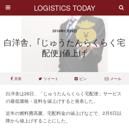
LOGISTICS TODAY
2018年1月29日
白洋舎、｢じゅうたんらくらく宅
配便｣値上げ
共有
ツイート
ピン
メール
白洋舎は26日、「じゅうたんらくらく宅配便」サービス
の最低価格・送料を値上げすると発表した。
近年の燃料費高騰、宅配料金の値上げなどで、2月5日以
降から値上げすることにした。