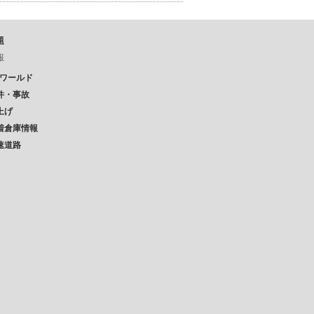
題
報
Pワールド
件・事故
上げ
着倉庫情報
速道路