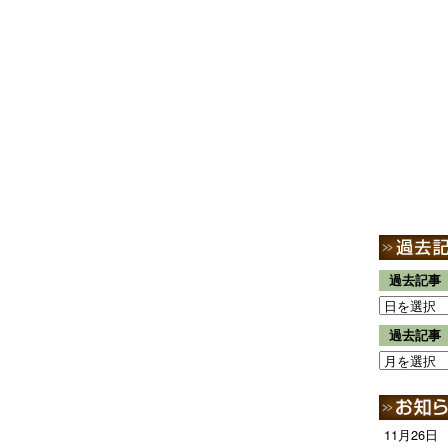
過去記事
過去記事
11月26日