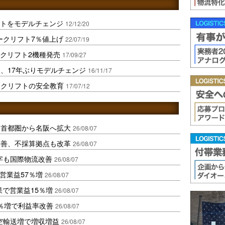
フトをモデルチェンジ
12/12/20
ークリフト7％値上げ
22/07/19
ークリフト2機種発売
17/09/27
、17年ぶりモデルチェンジ
16/11/17
ークリフトの安全教育
17/07/12
、首都圏から名阪へ拡大
26/08/07
に改善、不採算拠点も改革
26/08/07
字も国際物流改善
26/08/07
営業益57％増
26/08/07
果で営業益15％増
26/08/07
2％増で利益率改善
26/08/07
空輸送増で増収増益
26/08/07