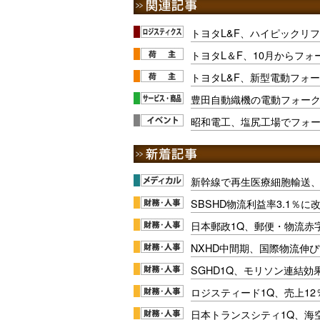
トヨタL&F、ハイピックリ
トヨタL＆F、10月からフォ
トヨタL&F、新型電動フォ
豊田自動織機の電動フォーク
昭和電工、塩尻工場でフォ
新幹線で再生医療細胞輸送
SBSHD物流利益率3.1％
日本郵政1Q、郵便・物流赤
NXHD中間期、国際物流伸び
SGHD1Q、モリソン連結効
ロジスティード1Q、売上1
日本トランスシティ1Q、海