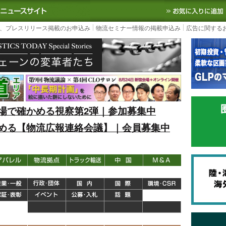
S TODAY｜国内最大の物流ニュースサイト
3PL, SCMなど国内外の最新の物流
、プレスリリース掲載のお申込み
物流セミナー情報の掲載申込み
広告に関する
場で確かめる視察第2弾｜参加募集中
める【物流広報連絡会議】｜会員募集中