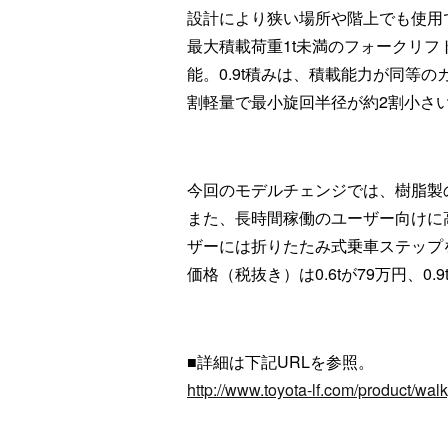
設計により狭い場所や階上でも使用
最大積載荷重1t未満のフォークリ
能。0.9t積みは、積載能力が同等
割軽量で最小旋回半径が約2割小さ
今回のモデルチェンジでは、樹脂製
また、長時間稼働のユーザー向けに
ザーには折りたたみ式乗車ステップ
価格（税抜き）は0.6tが79万円、0.9t
■詳細は下記URLを参照。
http://www.toyota-lf.com/product/walk