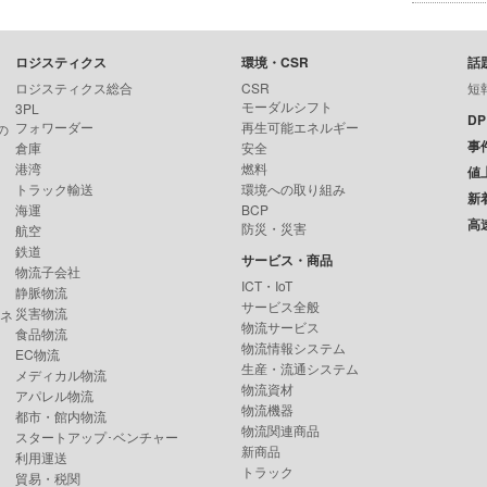
ロジスティクス
環境・CSR
話
ロジスティクス総合
CSR
短
モーダルシフト
3PL
D
フォワーダー
再生可能エネルギー
の
事
倉庫
安全
港湾
燃料
値
トラック輸送
環境への取り組み
新
海運
BCP
高
防災・災害
航空
鉄道
サービス・商品
物流子会社
ICT・IoT
静脈物流
サービス全般
災害物流
ンネ
物流サービス
食品物流
物流情報システム
EC物流
生産・流通システム
メディカル物流
物流資材
アパレル物流
物流機器
都市・館内物流
物流関連商品
スタートアップ･ベンチャー
新商品
利用運送
トラック
貿易・税関