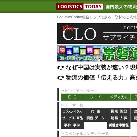
LOGISTIC
LogisticsToday総合トップに戻る
取材のご依頼
👉️
なぜ中国は実装が速い？現
👉️
物流の価値「伝える力」高
ピックアップテーマ
テーマ一覧
スペシャルコンテンツ一覧