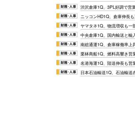
渋沢倉庫1Q、3PL好調で営
ニッコンHD1Q、倉庫伸長
ヤマタネ1Q、物流増収も一
中央倉庫1Q、国内輸送と輸
南総通運1Q、倉庫稼働率上
栗林商船1Q、燃料高響き営
名港海運1Q、陸送伸長も営業
日本石油輸送1Q、石油輸送