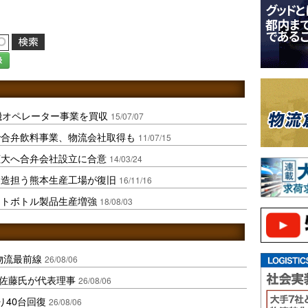
録
機オペレーター事業を買収
15/07/07
で合弁飲料事業、物流会社取得も
11/07/15
拡大へ合弁会社設立に合意
14/03/24
製造担う熊本生産工場が復旧
16/11/16
ットボトル製品生産増強
18/08/03
中国物流最前線
26/08/06
io佐藤氏が代表理事
26/08/06
り40台回復
26/08/06