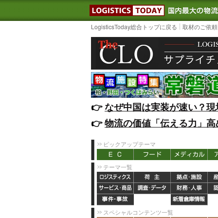
LOGISTIC
LogisticsToday総合トップに戻る
取材のご依頼
👉️
なぜ中国は実装が速い？現
👉️
物流の価値「伝える力」高
ピックアップテーマ
テーマ一覧
スペシャルコンテンツ一覧