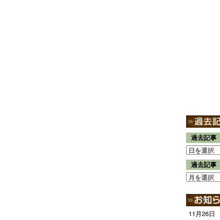
過去記事
過去記事
11月26日