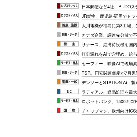
日本郵便など4社、PUDO
JR貨物、鹿児島-延岡でト
大川電機が福島に第3工場、
カナダ企業、調達先分散で
サナース、港湾荷役機を国
打刻漏れをAIで穴埋め、給
セーフィー、映像AIで現場
TSR、円安関連倒産が7月累
デンソーとSTATION Ai
ラディアル、返品処理を最大
ロボットバンク、1500キ
チャップマン、欧州向けICS