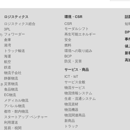
ロジスティクス
環境・CSR
話
ロジスティクス総合
CSR
短
モーダルシフト
3PL
D
フォワーダー
再生可能エネルギー
の
事
倉庫
安全
港湾
燃料
値
トラック輸送
環境への取り組み
新
海運
BCP
高
防災・災害
航空
鉄道
サービス・商品
物流子会社
ICT・IoT
静脈物流
サービス全般
災害物流
ンネ
物流サービス
食品物流
物流情報システム
EC物流
生産・流通システム
メディカル物流
物流資材
アパレル物流
物流機器
都市・館内物流
物流関連商品
スタートアップ･ベンチャー
新商品
利用運送
トラック
貿易・税関