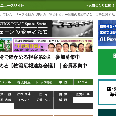
S TODAY｜国内最大の物流ニュースサイト
3PL, SCMなど国内外の最新の物流
、プレスリリース掲載のお申込み
物流セミナー情報の掲載申込み
広告に関する
場で確かめる視察第2弾｜参加募集中
める【物流広報連絡会議】｜会員募集中