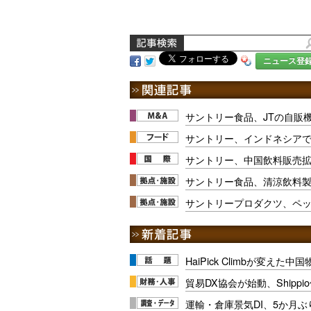
ニュース登
サントリー食品、JTの自販
サントリー、インドネシア
サントリー、中国飲料販売
サントリー食品、清涼飲料
サントリープロダクツ、ペ
HaiPick Climbが変えた
貿易DX協会が始動、Shipp
運輸・倉庫景気DI、5か月ぶ