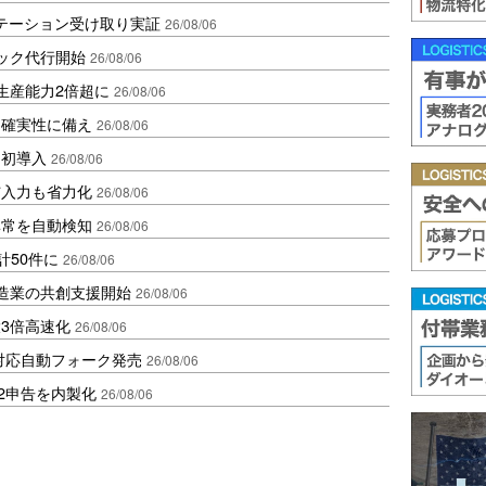
ステーション受け取り実証
26/08/06
ラック代行開始
26/08/06
生産能力2倍超に
26/08/06
不確実性に備え
26/08/06
内初導入
26/08/06
与入力も省力化
26/08/06
異常を自動検知
26/08/06
計50件に
26/08/06
、製造業の共創支援開始
26/08/06
3倍高速化
26/08/06
ロ対応自動フォーク発売
26/08/06
2申告を内製化
26/08/06