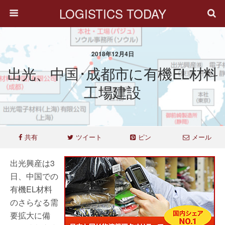
LOGISTICS TODAY
2018年12月4日
出光、中国･成都市に有機EL材料
工場建設
共有
ツイート
ピン
メール
出光興産は3
日、中国での
有機EL材料
のさらなる需
要拡大に備