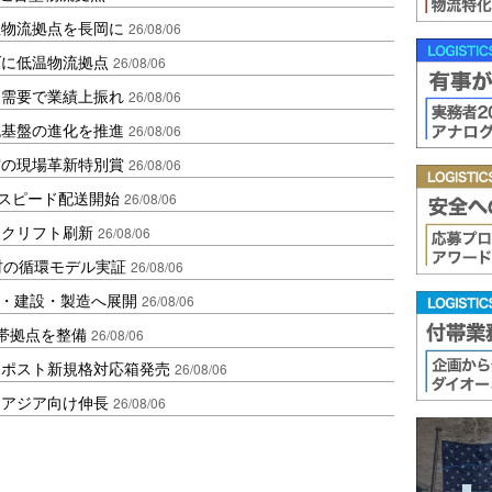
温物流拠点を長岡に
26/08/06
ダに低温物流拠点
26/08/06
送需要で業績上振れ
26/08/06
流基盤の進化を推進
26/08/06
賞の現場革新特別賞
26/08/06
しスピード配送開始
26/08/06
ークリフト刷新
26/08/06
材の循環モデル実証
26/08/06
物流・建設・製造へ展開
26/08/06
帯拠点を整備
26/08/06
クポスト新規格対応箱発売
26/08/06
・アジア向け伸長
26/08/06