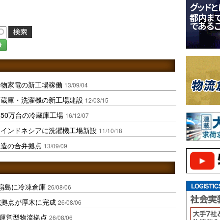
録
白物家電の新工場稼働
13/09/04
冷蔵庫・洗濯機の新工場建設
12/03/15
50万台の冷蔵庫工場
16/12/07
、インドネシアに洗濯機工場新設
11/10/18
製造の合弁拠点
13/09/09
扇島に冷凍倉庫
26/08/06
域拠点が厚木に完成
26/08/06
運営型物流拠点
26/08/06