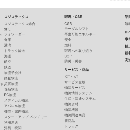
ロジスティクス
環境・CSR
話
ロジスティクス総合
CSR
短
モーダルシフト
3PL
D
フォワーダー
再生可能エネルギー
の
事
倉庫
安全
港湾
燃料
値
トラック輸送
環境への取り組み
新
海運
BCP
高
防災・災害
航空
鉄道
サービス・商品
物流子会社
ICT・IoT
静脈物流
サービス全般
災害物流
ンネ
物流サービス
食品物流
物流情報システム
EC物流
生産・流通システム
メディカル物流
物流資材
アパレル物流
物流機器
都市・館内物流
物流関連商品
スタートアップ･ベンチャー
新商品
利用運送
トラック
貿易・税関