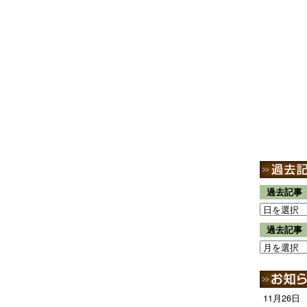
過去記事
過去記事
11月26日