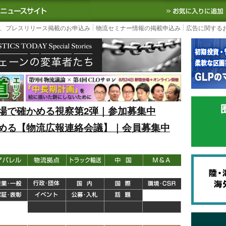
S TODAY｜国内最大の物流ニュースサイト
3PL, SCMなど国内外の最新の物流
、プレスリリース掲載のお申込み
物流セミナー情報の掲載申込み
広告に関する
場で確かめる視察第2弾｜参加募集中
める【物流広報連絡会議】｜会員募集中