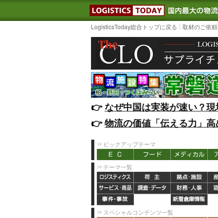
LOGISTIC
LogisticsToday総合トップに戻る
取材のご依頼
👉️
なぜ中国は実装が速い？現
👉️
物流の価値「伝える力」高
ピックアップテーマ
テーマ一覧
スペシャルコンテンツ一覧