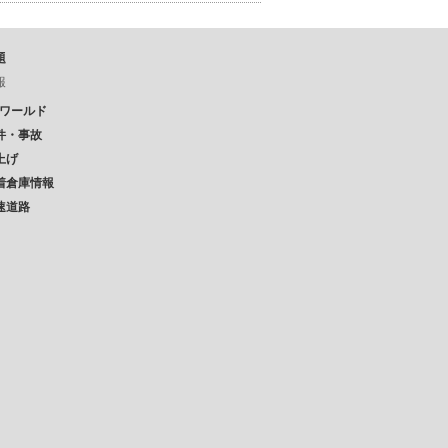
題
報
Pワールド
件・事故
上げ
着倉庫情報
速道路