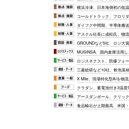
横浜冷凍、日本海側初の低
コールドトラック、フロリ
ダイフク中間期、半導体搬
アスクル社長に成松氏、物
GROUNDなど5社、ロジ大
MUSINSA、国内倉庫活用
ロジスネクスト、防爆フォ
三菱総研など10社、軟包装
X Mile、現場特化型AIを
クラダシ、蓄電池付き3温度
アースダンボール、クリッ
食品輸出が上期最高、米国