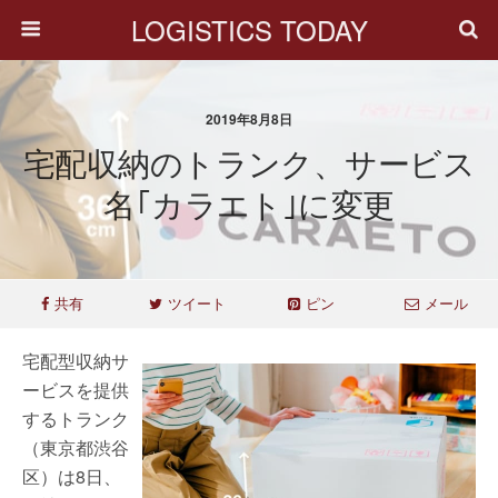
LOGISTICS TODAY
2019年8月8日
宅配収納のトランク、サービス
名｢カラエト｣に変更
共有
ツイート
ピン
メール
宅配型収納サ
ービスを提供
するトランク
（東京都渋谷
区）は8日、