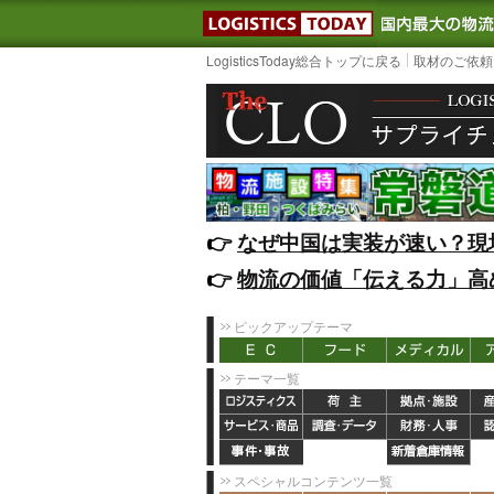
LOGISTIC
LogisticsToday総合トップに戻る
取材のご依頼
👉️
なぜ中国は実装が速い？現
👉️
物流の価値「伝える力」高
ピックアップテーマ
テーマ一覧
スペシャルコンテンツ一覧