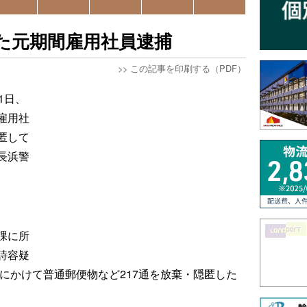
した元期間雇用社員逮捕
>>
この記事を印刷する（PDF）
1日、
雇用社
匿して
長浜警
課に所
詩容疑
頃にかけて普通郵便物など217通を放棄・隠匿した