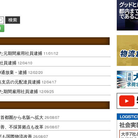
録
した元期間雇用社員逮捕
11/01/12
し社員逮捕
12/04/10
9通放棄・逮捕
12/02/20
福島支店の元配達員逮捕
12/04/17
した期間雇用社員逮捕
12/09/25
、首都圏から名阪へ拡大
26/08/07
に改善、不採算拠点も改革
26/08/07
字も国際物流改善
26/08/07