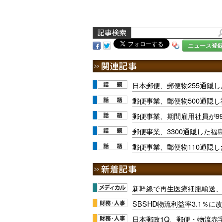
ニュース登
日本郵便、郵便物255通隠
郵便事業、郵便物500通隠
郵便事業、期間雇用社員が9
郵便事業、3300通隠した
郵便事業、郵便物110通隠
新幹線で再生医療細胞輸送
SBSHD物流利益率3.1％
日本郵政1Q、郵便・物流赤