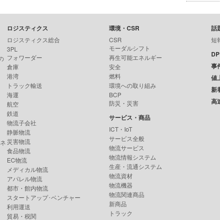
ロジスティクス
環境・CSR
話
ロジスティクス総合
CSR
短
モーダルシフト
3PL
D
フォワーダー
再生可能エネルギー
の
事
倉庫
安全
港湾
燃料
値
トラック輸送
環境への取り組み
新
海運
BCP
高
防災・災害
航空
鉄道
サービス・商品
物流子会社
ICT・IoT
静脈物流
サービス全般
災害物流
ンネ
物流サービス
食品物流
物流情報システム
EC物流
生産・流通システム
メディカル物流
物流資材
アパレル物流
物流機器
都市・館内物流
物流関連商品
スタートアップ･ベンチャー
新商品
利用運送
トラック
貿易・税関