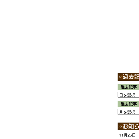
過去記事
過去記事
11月26日