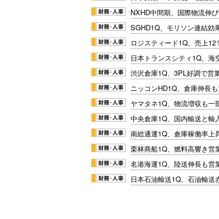
NXHD中間期、国際物流伸び
SGHD1Q、モリソン連結効
ロジスティード1Q、売上1
日本トランスシティ1Q、海
渋沢倉庫1Q、3PL好調で営
ニッコンHD1Q、倉庫伸長
ヤマタネ1Q、物流増収も一
中央倉庫1Q、国内輸送と輸
南総通運1Q、倉庫稼働率上
栗林商船1Q、燃料高響き営
名港海運1Q、陸送伸長も営業
日本石油輸送1Q、石油輸送