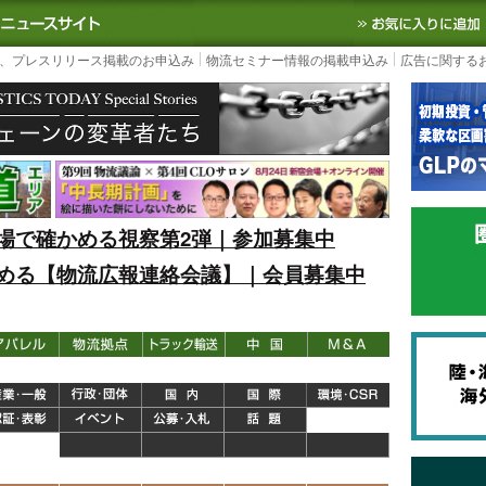
S TODAY｜国内最大の物流ニュースサイト
3PL, SCMなど国内外の最新の物流
、プレスリリース掲載のお申込み
物流セミナー情報の掲載申込み
広告に関する
場で確かめる視察第2弾｜参加募集中
める【物流広報連絡会議】｜会員募集中