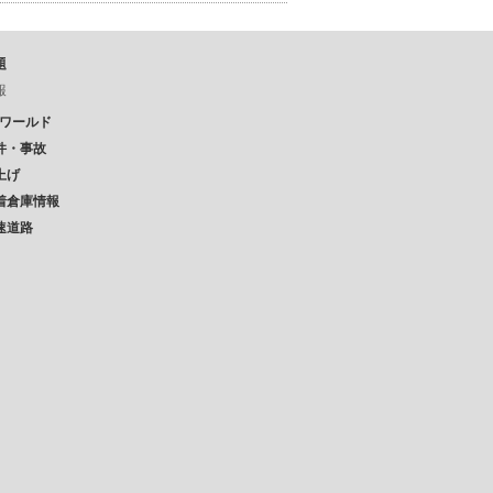
題
報
Pワールド
件・事故
上げ
着倉庫情報
速道路