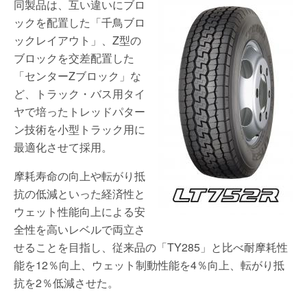
同製品は、互い違いにブロ
ックを配置した「千鳥ブロ
ックレイアウト」、Z型の
ブロックを交差配置した
「センターZブロック」な
ど、トラック・バス用タイ
ヤで培ったトレッドパター
ン技術を小型トラック用に
最適化させて採用。
摩耗寿命の向上や転がり抵
抗の低減といった経済性と
ウェット性能向上による安
全性を高いレベルで両立さ
せることを目指し、従来品の「TY285」と比べ耐摩耗性
能を12％向上、ウェット制動性能を4％向上、転がり抵
抗を2％低減させた。