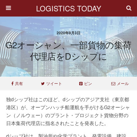
LOGISTICS TODAY
2020年9月3日
G2オーシャン、一部貨物の集荷
代理店をdシップに
共有
ツイート
ピン
メール
独dシップ社はこのほど、dシップのアジア支社（東京都
港区）が、オープンハッチ船運航を手がけるG2オーシャ
ン（ノルウェー）のプラント・プロジェクト貨物分野の
日本集荷代理店に指名されたことを発表した。
dシップ社は、製油所や化学プラント、発電設備、建設