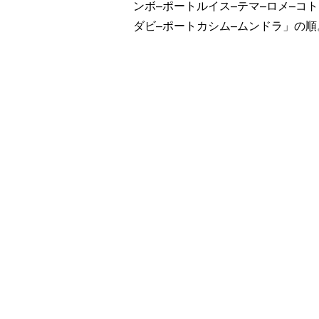
ンボ–ポートルイス–テマ–ロメ–コ
ダビ–ポートカシム–ムンドラ」の順