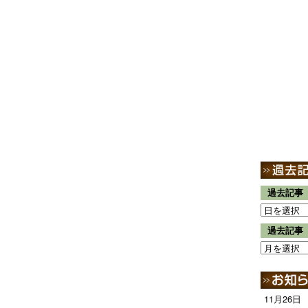
過去記事
過去記事
11月26日