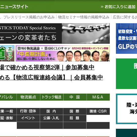
S TODAY｜国内最大の物流ニュースサイト
3PL, SCMなど国内外の最新の物流
、プレスリリース掲載のお申込み
物流セミナー情報の掲載申込み
広告に関する
場で確かめる視察第2弾｜参加募集中
める【物流広報連絡会議】｜会員募集中