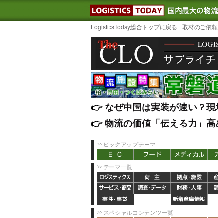
LOGISTIC
LogisticsToday総合トップに戻る
取材のご依頼
👉️
なぜ中国は実装が速い？現
👉️
物流の価値「伝える力」高
ピックアップテーマ
テーマ一覧
スペシャルコンテンツ一覧