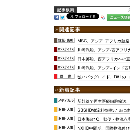
ニュース登
MSC、アジア･アフリカ航
川崎汽船、アジア-西アフリ
日本郵船、西アフリカへの
川崎汽船、アジア−インド西
独ハパッグロイド、DALの
新幹線で再生医療細胞輸送
SBSHD物流利益率3.1％
日本郵政1Q、郵便・物流赤
NXHD中間期、国際物流伸び