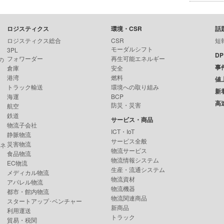
ロジスティクス
環境・CSR
話
ロジスティクス総合
CSR
短
モーダルシフト
3PL
D
フォワーダー
再生可能エネルギー
の
事
倉庫
安全
港湾
燃料
値
トラック輸送
環境への取り組み
新
海運
BCP
高
防災・災害
航空
鉄道
サービス・商品
物流子会社
ICT・IoT
静脈物流
サービス全般
災害物流
ンネ
物流サービス
食品物流
物流情報システム
EC物流
生産・流通システム
メディカル物流
物流資材
アパレル物流
物流機器
都市・館内物流
物流関連商品
スタートアップ･ベンチャー
新商品
利用運送
トラック
貿易・税関