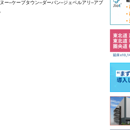
トヌー–ケープタウン–ダーバン–ジェベルアリ–アブ
。