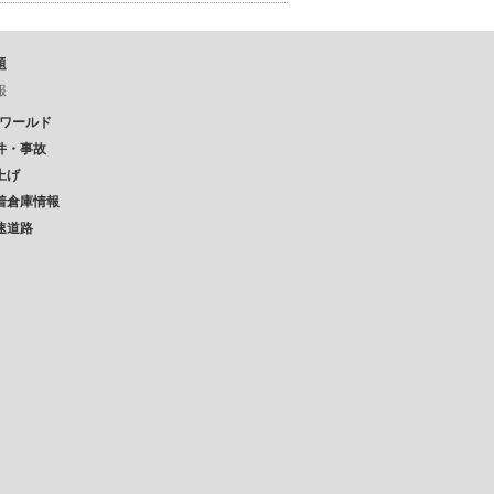
題
報
Pワールド
件・事故
上げ
着倉庫情報
速道路