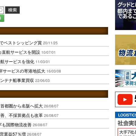
録
路でベストシッピング賞
20/11/25
カ直航サービスを開設
10/07/01
直航サービスを強化
11/03/01
岸サービスの寄港地拡大
16/03/08
コンテナ船事業買収
22/06/03
、首都圏から名阪へ拡大
26/08/07
に改善、不採算拠点も改革
26/08/07
字も国際物流改善
26/08/07
営業益57％増
26/08/07