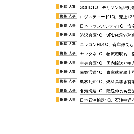
SGHD1Q、モリソン連結効
ロジスティード1Q、売上1
日本トランスシティ1Q、海
渋沢倉庫1Q、3PL好調で営
ニッコンHD1Q、倉庫伸長
ヤマタネ1Q、物流増収も一
中央倉庫1Q、国内輸送と輸
南総通運1Q、倉庫稼働率上
栗林商船1Q、燃料高響き営
名港海運1Q、陸送伸長も営業
日本石油輸送1Q、石油輸送