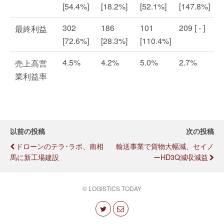
[54.4%]
[18.2%]
[52.1%]
[147.8%]
302
186
101
209 [ - ]
最終利益
[72.6%]
[28.3%]
[110.4%]
4.5%
4.2%
5.0%
2.7%
売上高営
業利益率
以前の投稿
次の投稿
ドローンのテラ･ラボ、南相
輸送事業で貨物大幅減、セイノ
馬に新工場建設
ーHD3Q減収減益
© LOGISTICS TODAY