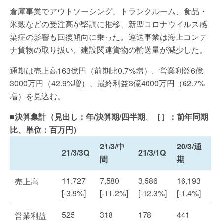
倉庫事業でアウトソーシング、トランクルーム、食品・
米穀などの受注高が堅調に推移、新型コロナウイルス感
染症の影響も回復傾向に乗った。運送事業は海上コンテ
ナ貨物の取り扱い、建設関連貨物の輸送量が減少した。
通期は売上高163億円（前期比0.7%増）、営業利益6億
3000万円（42.9%増）、最終利益3億4000万円（62.7%
増）を見込む。
■決算集計（見出し：年/決算期/四半期、［］：前年同期
比、単位：百万円）
21/3/中
20/3/通
21/3/3Q
21/3/1Q
間
期
11,727
7,580
3,586
16,193
売上高
[-3.9%]
[-11.2%]
[-12.3%]
[-1.4%]
525
318
178
441
営業利益