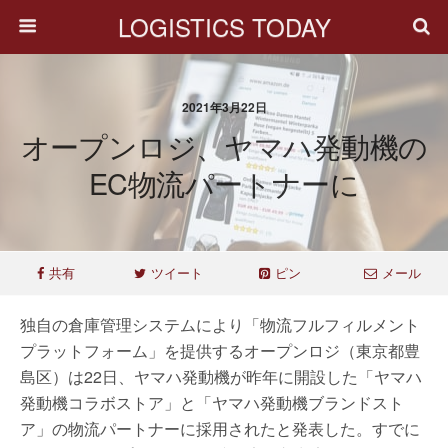
LOGISTICS TODAY
2021年3月22日
オープンロジ、ヤマハ発動機の
EC物流パートナーに
共有
ツイート
ピン
メール
独自の倉庫管理システムにより「物流フルフィルメント
プラットフォーム」を提供するオープンロジ（東京都豊
島区）は22日、ヤマハ発動機が昨年に開設した「ヤマハ
発動機コラボストア」と「ヤマハ発動機ブランドスト
ア」の物流パートナーに採用されたと発表した。すでに