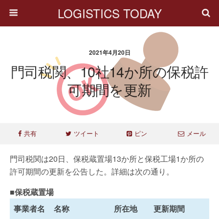
LOGISTICS TODAY
2021年4月20日
門司税関、10社14か所の保税許
可期間を更新
共有
ツイート
ピン
メール
門司税関は20日、保税蔵置場13か所と保税工場1か所の
許可期間の更新を公告した。詳細は次の通り。
■保税蔵置場
事業者名
名称
所在地
更新期間