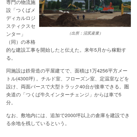
専門の物流施
設「つくばメ
ディカルロジ
スティクスセ
ンター」
（出所：沼尻産業）
（同）の本格
的な建設工事を開始したと伝えた。来年5月から稼動す
る。
同施設は鉄骨造の平屋建てで、面積は1万4256平方メー
トル(4300坪) 。チルド室、フローズン室、定温室などを
設け、両面バースで大型トラック40台が接車できる。圏
央道の「つくば牛久インターチェンジ」からは車で5
分。
なお、敷地内には、追加で2000坪以上の倉庫を建設でき
る余地を残しているという。