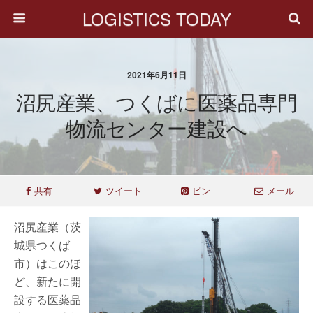
LOGISTICS TODAY
2021年6月11日
沼尻産業、つくばに医薬品専門
物流センター建設へ
共有
ツイート
ピン
メール
沼尻産業（茨
城県つくば
市）はこのほ
ど、新たに開
設する医薬品