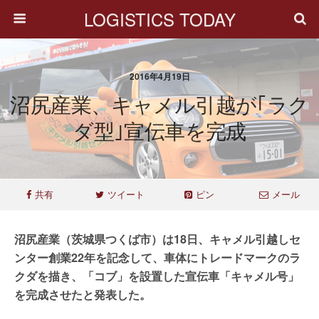
LOGISTICS TODAY
2016年4月19日
沼尻産業、キャメル引越が｢ラク
ダ型｣宣伝車を完成
共有
ツイート
ピン
メール
沼尻産業（茨城県つくば市）は18日、キャメル引越しセ
ンター創業22年を記念して、車体にトレードマークのラ
クダを描き、「コブ」を設置した宣伝車「キャメル号」
を完成させたと発表した。