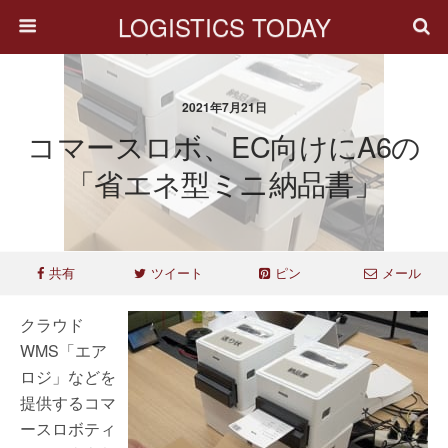
LOGISTICS TODAY
2021年7月21日
コマースロボ、EC向けにA6の
「省エネ型ミニ納品書」
共有
ツイート
ピン
メール
クラウド
WMS「エア
ロジ」などを
提供するコマ
ースロボティ