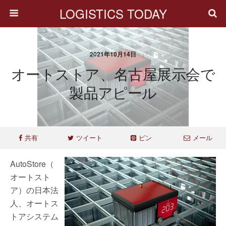
LOGISTICS TODAY
2021年10月14日
オートストア、名古屋展示会で
製品アピール
共有
ツイート
ピン
メール
AutoStore（
オートスト
ア）の日本法
人、オートス
トアシステム