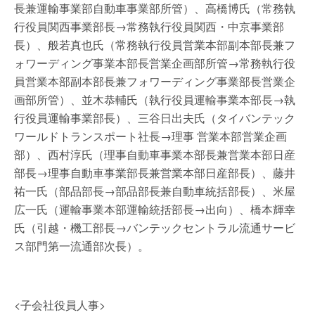
長兼運輸事業部自動車事業部所管）、高橋博氏（常務執
行役員関西事業部長→常務執行役員関西・中京事業部
長）、般若真也氏（常務執行役員営業本部副本部長兼フ
ォワーディング事業本部長営業企画部所管→常務執行役
員営業本部副本部長兼フォワーディング事業部長営業企
画部所管）、並木恭輔氏（執行役員運輸事業本部長→執
行役員運輸事業部長）、三谷日出夫氏（タイバンテック
ワールドトランスポート社長→理事 営業本部営業企画
部）、西村淳氏（理事自動車事業本部長兼営業本部日産
部長→理事自動車事業部長兼営業本部日産部長）、藤井
祐一氏（部品部長→部品部長兼自動車統括部長）、米屋
広一氏（運輸事業本部運輸統括部長→出向）、橋本輝幸
氏（引越・機工部長→バンテックセントラル流通サービ
ス部門第一流通部次長）。
<子会社役員人事>