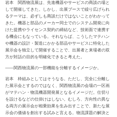
岩本 関西物流展は、先進機器やサービスの商談の場と
して開催してきた。しかし、出展ブースで繰り広げられ
るテーマは、必ずしも商談だけではないことがわかって
きた。機器と部品のメーカー同士でのシステム開発に向
けた提携やライセンス契約の締結など、技術面で連携す
る機会にもなっている。それならば、こうしたマテハン
や機器の設計・製造にかかる部品やサービスに特化した
展示会を独立して開催することで、出展者と来場者の双
方が対話の目的を明確化できると考えた。
――関西物流展の一部機能を分離するイメージか。
岩本 枠組みとしてはそうなる。ただし、完全に分離し
た展示会とするのではなく、関西物流展の会場の一区画
がマテハン・物流機器開発展となるイメージだ。仕切り
を設けるなどの仕掛けはしない。むしろ、方向性の異な
る両方の展示会が相乗効果を生み出すことで、新たな展
示会の価値を創出する試みと言える。物流課題の解決と