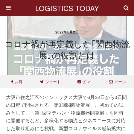
LOGISTICS TODAY
2022年6月2日
コロナ禍が再定義した｢関西物流
展｣の役割とは
共有
ツイート
ピン
メール
大阪市住之江区のインテックス大阪で6月22日から3日間
の日程で開催される「第3回関西物流展」。初めての試
みとして、「第1回マテハン・物流機器開発展」を同時
に開催するなど、多様化する物流ビジネスニーズに対応
した取り組みにも挑戦。新型コロナウイルス感染拡大に