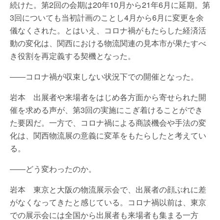
続けた。第2回の会期は20年10月から21年6月に延期。第
3回についても当初計画のことし4月から6月に変更を余
儀なくされた。とはいえ、コロナ禍がもたらした経済活
動の変化は、関西における物流関連の見本市が果たすべ
き役割を再定義する契機となった。
――コロナ禍が収束しない状況下での開催となった。
岩本 出展者や来場者をはじめ各方面から寄せられた開
催を求める声が、第3回の実施にこぎ着けることができ
た要因だ。一方で、コロナ禍による商談機会や手法の変
化は、関西物流展の意義に変革をもたらしたと考えてい
る。
――どう変わったのか。
岩本 東京と大阪の物流展示会で、出展者の顔ぶれに差
がなくなってきたと感じている。コロナ禍以前は、東京
での展示会には全国から出展者も来場者も集まる一方