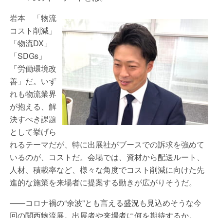
岩本 「物流
コスト削減」
「物流DX」
「SDGs」
「労働環境改
善」だ。いず
れも物流業界
が抱える、解
決すべき課題
として挙げら
れるテーマだが、特に出展社がブースでの訴求を強めて
いるのが、コストだ。会場では、資材から配送ルート、
人材、積載率など、様々な角度でコスト削減に向けた先
進的な施策を来場者に提案する動きが広がりそうだ。
――コロナ禍の“余波”とも言える盛況も見込めそうな今
回の関西物流展。出展者や来場者に何を期待するか。