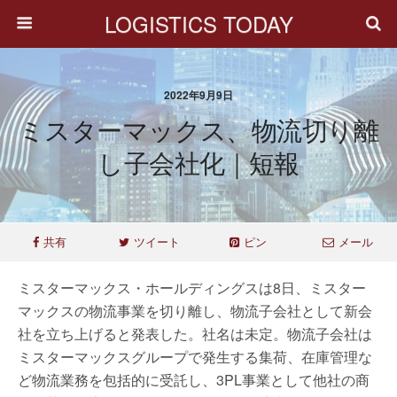
LOGISTICS TODAY
2022年9月9日
ミスターマックス、物流切り離
し子会社化｜短報
共有
ツイート
ピン
メール
ミスターマックス・ホールディングスは8日、ミスター
マックスの物流事業を切り離し、物流子会社として新会
社を立ち上げると発表した。社名は未定。物流子会社は
ミスターマックスグループで発生する集荷、在庫管理な
ど物流業務を包括的に受託し、3PL事業として他社の商