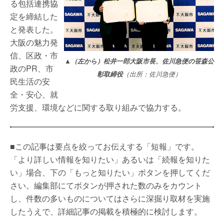
る包括連携協
定を締結した
と発表した。
大阪の魅力発
信、区政・市
▲（左から）松井一郎大阪市長、佐川急便の笹森公
政のPR、市
彰取締役
（出所：佐川急便）
民生活の安
全・安心、就
労支援、環境などに関する取り組みで協力する。
■この記事は要点を絞ってお伝えする「短報」です。
「より詳しい情報を知りたい」あるいは「続報を知りた
い」場合、下の「もっと知りたい」ボタンを押してくだ
さい。編集部にてボタンが押された数のみをカウント
し、件数の多いものについてはさらに深掘り取材を実施
したうえで、詳細記事の掲載を積極的に検討します。