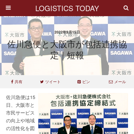
LOGISTICS TODAY
2022年9月15日
佐川急便と大阪市が包括連携協
定｜短報
共有
ツイート
ピン
メール
佐川急便は15
日、大阪市と
市民サービス
の向上や地域
の活性化を図