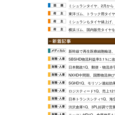
ミシュランタイヤ、2月から
東洋ゴム、トラック用タイ
ミシュランもタイヤ値上げ、
横浜ゴム、国内販売タイヤを
新幹線で再生医療細胞輸送
SBSHD物流利益率3.1％
日本郵政1Q、郵便・物流赤
NXHD中間期、国際物流伸び
SGHD1Q、モリソン連結効
ロジスティード1Q、売上1
日本トランスシティ1Q、海
渋沢倉庫1Q、3PL好調で営
ニッコンHD1Q、倉庫伸長