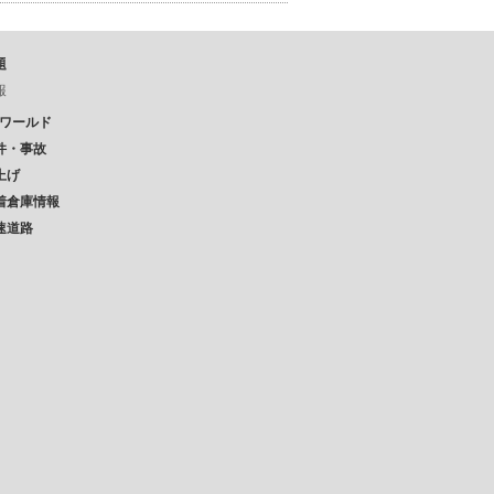
題
報
Pワールド
件・事故
上げ
着倉庫情報
速道路