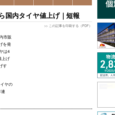
ら国内タイヤ値上げ｜短報
>>
この記事を印刷する（PDF）
内市販
げを発
ヤは4
値上げ
げす
タイヤの
年連