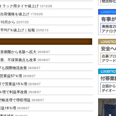
トラック用タイヤ値上げ
12/12/28
ヤ出荷価格を値上げ
17/03/29
10月から
22/07/25
平均7％値上げ｜短報
23/02/13
、首都圏から名阪へ拡大
26/08/07
に改善、不採算拠点も改革
26/08/07
字も国際物流改善
26/08/07
営業益57％増
26/08/07
果で営業益15％増
26/08/07
2％増で利益率改善
26/08/07
空輸送増で増収増益
26/08/07
業益18％増
26/08/07
も運送減益
26/08/07