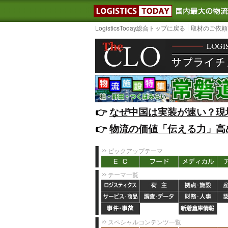
LOGISTIC
LogisticsToday総合トップに戻る
取材のご依頼
👉️
なぜ中国は実装が速い？現
👉️
物流の価値「伝える力」高
ピックアップテーマ
テーマ一覧
スペシャルコンテンツ一覧