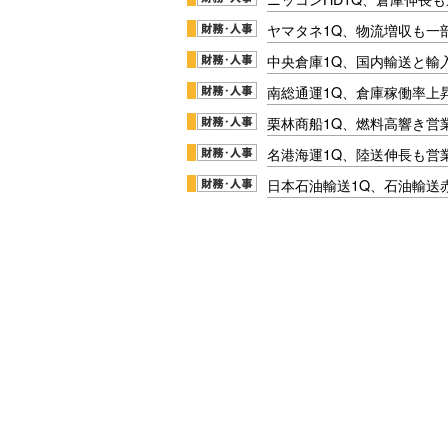
ヤマタネ1Q、物流増収も一
中央倉庫1Q、国内輸送と輸
南総通運1Q、倉庫稼働率上
栗林商船1Q、燃料高響き営
名港海運1Q、陸送伸長も営業
日本石油輸送1Q、石油輸送