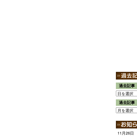
過去記事
過去記事
11月26日