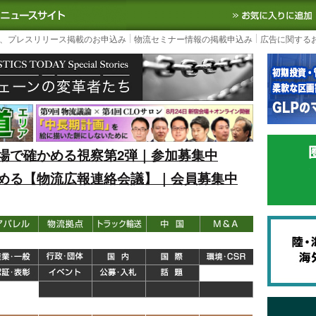
S TODAY｜国内最大の物流ニュースサイト
3PL, SCMなど国内外の最新の物流
、プレスリリース掲載のお申込み
物流セミナー情報の掲載申込み
広告に関する
場で確かめる視察第2弾｜参加募集中
める【物流広報連絡会議】｜会員募集中