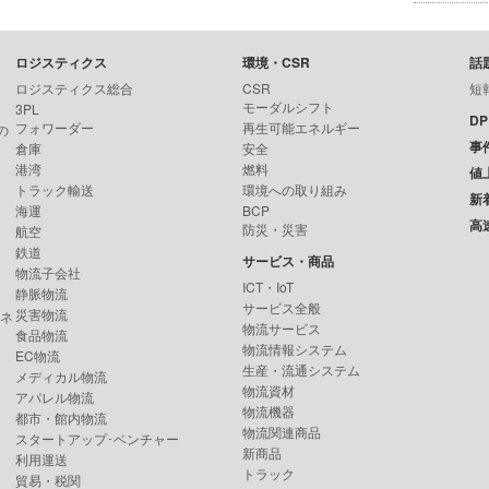
ロジスティクス
環境・CSR
話
ロジスティクス総合
CSR
短
モーダルシフト
3PL
D
フォワーダー
再生可能エネルギー
の
事
倉庫
安全
港湾
燃料
値
トラック輸送
環境への取り組み
新
海運
BCP
高
防災・災害
航空
鉄道
サービス・商品
物流子会社
ICT・IoT
静脈物流
サービス全般
災害物流
ンネ
物流サービス
食品物流
物流情報システム
EC物流
生産・流通システム
メディカル物流
物流資材
アパレル物流
物流機器
都市・館内物流
物流関連商品
スタートアップ･ベンチャー
新商品
利用運送
トラック
貿易・税関