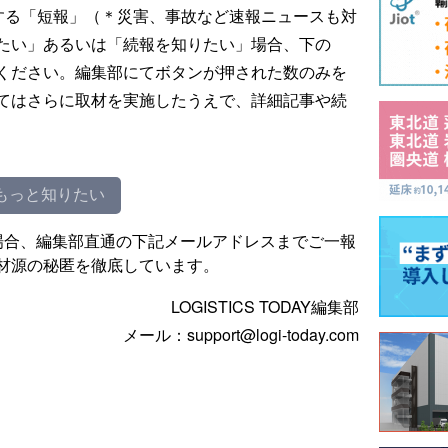
する「短報」（＊災害、事故など速報ニュースも対
たい」あるいは「続報を知りたい」場合、下の
ください。編集部にてボタンが押された数のみを
てはさらに取材を実施したうえで、詳細記事や続
もっと知りたい
場合、編集部直通の下記メールアドレスまでご一報
材源の秘匿を徹底しています。
LOGISTICS TODAY編集部
メール：support@logi-today.com