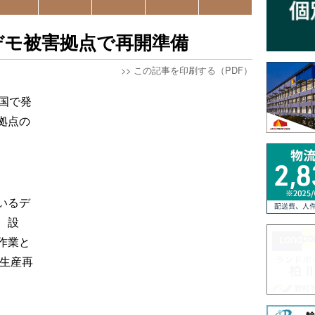
デモ被害拠点で再開準備
>>
この記事を印刷する（PDF）
国で発
拠点の
いるデ
、設
作業と
。生産再