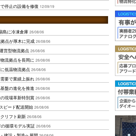
入で停止の設備を修復
12/09/19
扇島に冷凍倉庫
26/08/06
域拠点が厚木に完成
26/08/06
運営型物流拠点
26/08/06
温物流拠点を長岡に
26/08/06
ダに低温物流拠点
26/08/06
送需要で業績上振れ
26/08/06
流基盤の進化を推進
26/08/06
賞の現場革新特別賞
26/08/06
しスピード配送開始
26/08/06
ークリフト刷新
26/08/06
材の循環モデル実証
26/08/06
物流・建設・製造へ展開
26/08/06