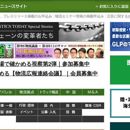
S TODAY｜国内最大の物流ニュースサイト
3PL, SCMなど国内外の最新の物流
、プレスリリース掲載のお申込み
物流セミナー情報の掲載申込み
広告に関する
場で確かめる視察第2弾｜参加募集中
める【物流広報連絡会議】｜会員募集中