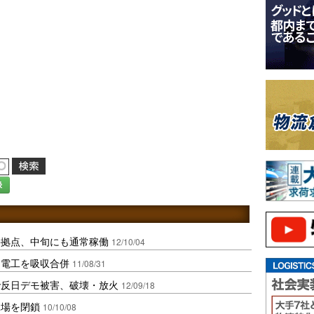
録
害拠点、中旬にも通常稼働
12/10/04
ク電工を吸収合併
11/08/31
で反日デモ被害、破壊・放火
12/09/18
工場を閉鎖
10/10/08