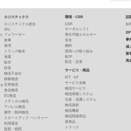
ロジスティクス
環境・CSR
話
ロジスティクス総合
CSR
短
モーダルシフト
3PL
D
フォワーダー
再生可能エネルギー
の
事
倉庫
安全
港湾
燃料
値
トラック輸送
環境への取り組み
新
海運
BCP
高
防災・災害
航空
鉄道
サービス・商品
物流子会社
ICT・IoT
静脈物流
サービス全般
災害物流
ンネ
物流サービス
食品物流
物流情報システム
EC物流
生産・流通システム
メディカル物流
物流資材
アパレル物流
物流機器
都市・館内物流
物流関連商品
スタートアップ･ベンチャー
新商品
利用運送
トラック
貿易・税関