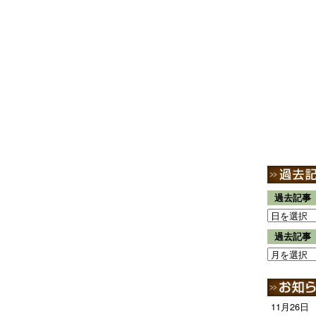
過去記事
過去記事
11月26日