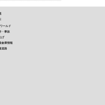
題
報
Pワールド
件・事故
上げ
着倉庫情報
速道路