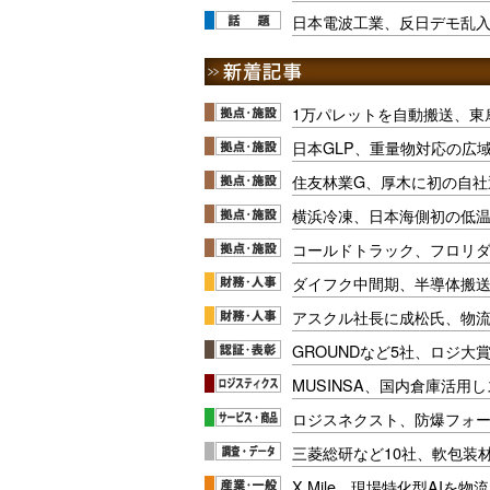
日本電波工業、反日デモ乱
1万パレットを自動搬送、東
日本GLP、重量物対応の広
住友林業G、厚木に初の自社
横浜冷凍、日本海側初の低
コールドトラック、フロリ
ダイフク中間期、半導体搬
アスクル社長に成松氏、物
GROUNDなど5社、ロジ大
MUSINSA、国内倉庫活用
ロジスネクスト、防爆フォ
三菱総研など10社、軟包装
X Mile、現場特化型AIを