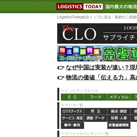
LOGISTIC
LogisticsToday総合トップに戻る
取材のご依頼
👉️
なぜ中国は実装が速い？現
👉️
物流の価値「伝える力」高
ピックアップテーマ
テーマ一覧
スペシャルコンテンツ一覧