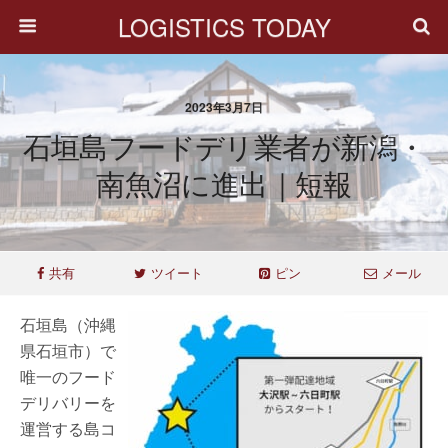
LOGISTICS TODAY
2023年3月7日
石垣島フードデリ業者が新潟・
南魚沼に進出｜短報
共有
ツイート
ピン
メール
石垣島（沖縄
県石垣市）で
唯一のフード
デリバリーを
運営する島コ