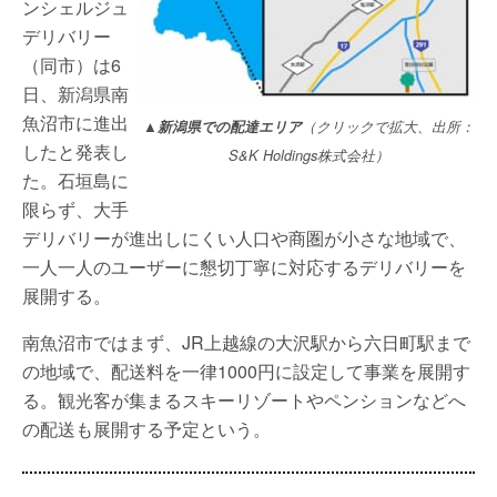
ンシェルジュ
デリバリー
（同市）は6
日、新潟県南
魚沼市に進出
▲新潟県での配達エリア
（クリックで拡大、出所：
したと発表し
S&K Holdings株式会社）
た。石垣島に
限らず、大手
デリバリーが進出しにくい人口や商圏が小さな地域で、
一人一人のユーザーに懇切丁寧に対応するデリバリーを
展開する。
南魚沼市ではまず、JR上越線の大沢駅から六日町駅まで
の地域で、配送料を一律1000円に設定して事業を展開す
る。観光客が集まるスキーリゾートやペンションなどへ
の配送も展開する予定という。