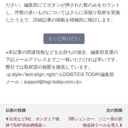
ださい。編集部にてボタンが押された数のみをカウント
し、件数の多いものについてはさらに深掘り取材を実施
したうえで、詳細記事の掲載を積極的に検討します。
もっと知りたい
※本記事の関連情報などをお持ちの場合、編集部直通の
下記メールアドレスまでご一報いただければ幸いです。
弊社では取材源の秘匿を徹底しています。
<p style=”text-align: right;”>LOGISTICS TODAY編集部
メール：support@logi-today.com</p>
以前の投稿
次の投稿
出光など3社、ポンガミア植
DBシェンカー、ソニー系の貨
林でSAF供給網構築へ
物追跡ラベルを導入