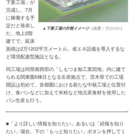
下妻工場」が
完成し、7月
に稼働する予
定だと発表し
▲下妻工場の外観イメージ
（出所：フジパン）
た。地上2階
建てで、延床
面積は2万1202平方メートル。省エネ設備を導入するな
ど環境配慮型施設となる。
同工場は同県南西部の「しもつま鯨工業団地」内に建て
られる関東圏5棟目となる生産拠点で、茨木県での工場
開設は初めて。首都圏における新たな中核工場と位置付
け、食パンなどに加えて米粉など地元産食材を使用した
パン生産も行う。
■「より詳しい情報を知りたい」あるいは「続報を知り
たい」場合、下の「もっと知りたい」ボタンを押してく