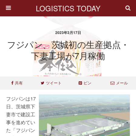
LOGISTICS TODAY
2023年3月17日
フジパン、茨城初の生産拠点・
下妻工場が7月稼働
共有
ツイート
ピン
メール
フジパンは17
日、茨城県下
妻市で建設工
事を進めてい
た「フジパン