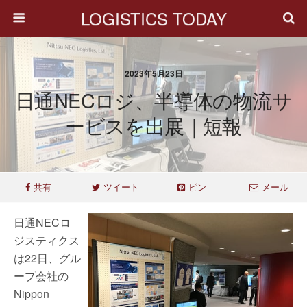
LOGISTICS TODAY
2023年5月23日
日通NECロジ、半導体の物流サ
ービスを出展｜短報
共有
ツイート
ピン
メール
日通NECロ
ジスティクス
は22日、グル
ープ会社の
Nippon