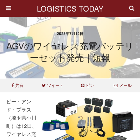
LOGISTICS TODAY
2023年7月12日
AGVのワイヤレス充電バッテリ
ーセット発売｜短報
共有
ツイート
ピン
メール
ビー・アン
ド・プラス
（埼玉県小川
町）は12日、
ワイヤレス充