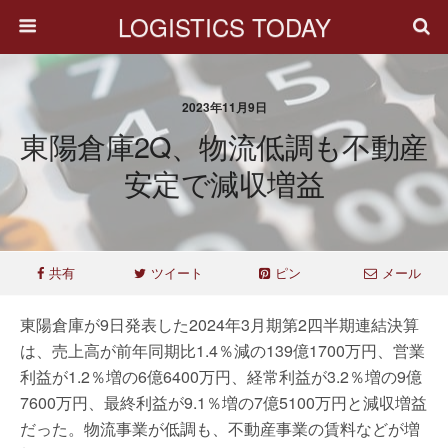
LOGISTICS TODAY
2023年11月9日
東陽倉庫2Q、物流低調も不動産
安定で減収増益
共有
ツイート
ピン
メール
東陽倉庫が9日発表した2024年3月期第2四半期連結決算
は、売上高が前年同期比1.4％減の139億1700万円、営業
利益が1.2％増の6億6400万円、経常利益が3.2％増の9億
7600万円、最終利益が9.1％増の7億5100万円と減収増益
だった。物流事業が低調も、不動産事業の賃料などが増