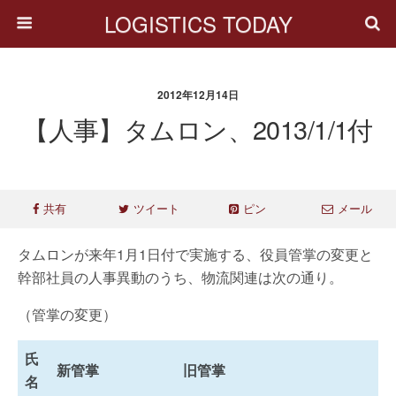
LOGISTICS TODAY
2012年12月14日
【人事】タムロン、2013/1/1付
共有
ツイート
ピン
メール
タムロンが来年1月1日付で実施する、役員管掌の変更と
幹部社員の人事異動のうち、物流関連は次の通り。
（管掌の変更）
氏
新管掌
旧管掌
名