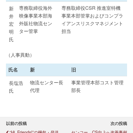
専務取締役海外
専務取締役CSR 推進室特機
新
映像事業本部海
事業本部管掌およびコンプラ
井
外販社物流セン
イアンスリスクマネジメント
宏
ター管掌
担当
明
氏
（人事異動）
氏名
新
旧
物流センター長
事業管理本部コスト管理
長塩浩
代理
部長
氏
以前の投稿
次の投稿
“Hi, Friends!”の梱包・発送
センコー、CS向上へ改善事例