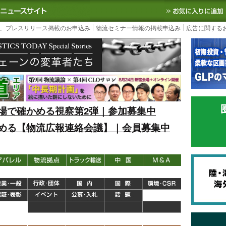
S TODAY｜国内最大の物流ニュースサイト
3PL, SCMなど国内外の最新の物流
、プレスリリース掲載のお申込み
物流セミナー情報の掲載申込み
広告に関する
場で確かめる視察第2弾｜参加募集中
める【物流広報連絡会議】｜会員募集中