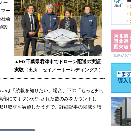
ノー
スマー
の社会
施設
。
▲Fix千葉県君津市でドローン配送の実証
実験
（出所：セイノーホールディングス）
るいは「続報を知りたい」場合、下の「もっと知り
集部にてボタンが押された数のみをカウントし、
掘り取材を実施したうえで、詳細記事の掲載を積