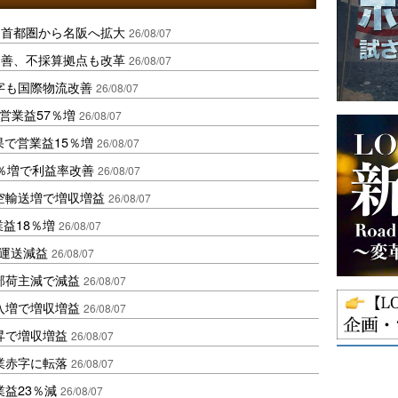
、首都圏から名阪へ拡大
26/08/07
に改善、不採算拠点も改革
26/08/07
字も国際物流改善
26/08/07
営業益57％増
26/08/07
果で営業益15％増
26/08/07
2％増で利益率改善
26/08/07
空輸送増で増収増益
26/08/07
業益18％増
26/08/07
も運送減益
26/08/07
部荷主減で減益
26/08/07
入増で増収増益
26/08/07
昇で増収増益
26/08/07
業赤字に転落
26/08/07
益23％減
26/08/07