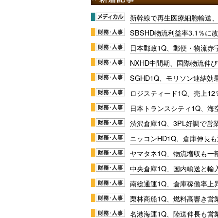
新幹線で再生医療細胞輸送
SBSHD物流利益率3.1％
日本郵政1Q、郵便・物流赤
NXHD中間期、国際物流伸び
SGHD1Q、モリソン連結効
ロジスティード1Q、売上1
日本トランスシティ1Q、海
渋沢倉庫1Q、3PL好調で営
ニッコンHD1Q、倉庫伸長
ヤマタネ1Q、物流増収も一
中央倉庫1Q、国内輸送と輸
南総通運1Q、倉庫稼働率上
栗林商船1Q、燃料高響き営
名港海運1Q、陸送伸長も営業