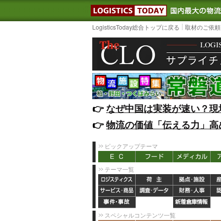
LOGISTIC
LogisticsToday総合トップに戻る
取材のご依頼
👉️
なぜ中国は実装が速い？現
👉️
物流の価値「伝える力」高
ピックアップテーマ
テーマ一覧
スペシャルコンテンツ一覧