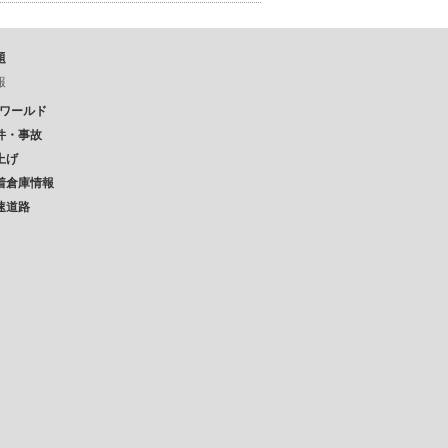
題
報
Pワールド
件・事故
上げ
着倉庫情報
速道路