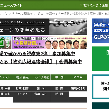
S TODAY｜国内最大の物流ニュースサイト
3PL, SCMなど国内外の最新の物流
、プレスリリース掲載のお申込み
物流セミナー情報の掲載申込み
広告に関する
場で確かめる視察第2弾｜参加募集中
める【物流広報連絡会議】｜会員募集中