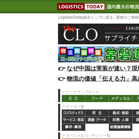
LOGISTIC
LogisticsToday総合トップに戻る
取材のご依頼
👉️
なぜ中国は実装が速い？現
👉️
物流の価値「伝える力」高
ピックアップテーマ
テーマ一覧
スペシャルコンテンツ一覧