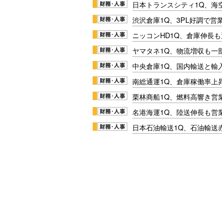
日本トランスシティ1Q、海
渋沢倉庫1Q、3PL好調で営
ニッコンHD1Q、倉庫伸長
ヤマタネ1Q、物流増収も一
中央倉庫1Q、国内輸送と輸
南総通運1Q、倉庫稼働率上
栗林商船1Q、燃料高響き営
名港海運1Q、陸送伸長も営業
日本石油輸送1Q、石油輸送