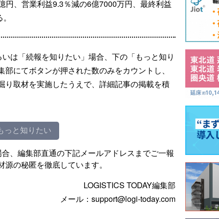
億円、営業利益9.3％減の6億7000万円、最終利益
る。
るいは「続報を知りたい」場合、下の「もっと知り
集部にてボタンが押された数のみをカウントし、
掘り取材を実施したうえで、詳細記事の掲載を積
もっと知りたい
場合、編集部直通の下記メールアドレスまでご一報
材源の秘匿を徹底しています。
LOGISTICS TODAY編集部
メール：support@logi-today.com