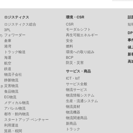
ロジスティクス
環境・CSR
話
ロジスティクス総合
CSR
短
モーダルシフト
3PL
D
フォワーダー
再生可能エネルギー
の
事
倉庫
安全
港湾
燃料
値
トラック輸送
環境への取り組み
新
海運
BCP
高
防災・災害
航空
鉄道
サービス・商品
物流子会社
ICT・IoT
静脈物流
サービス全般
災害物流
ンネ
物流サービス
食品物流
物流情報システム
EC物流
生産・流通システム
メディカル物流
物流資材
アパレル物流
物流機器
都市・館内物流
物流関連商品
スタートアップ･ベンチャー
新商品
利用運送
トラック
貿易・税関