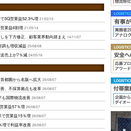
3Q営業益52.3%増
21/02/10
営業益6割増
21/05/14
通しを下方修正、顧客業界動向踏まえ
14/11/07
好調も増収減益
25/08/08
送売上が7％減
24/05/16
、首都圏から名阪へ拡大
26/08/07
に改善、不採算拠点も改革
26/08/07
字も国際物流改善
26/08/07
営業益57％増
26/08/07
果で営業益15％増
26/08/07
2％増で利益率改善
26/08/07