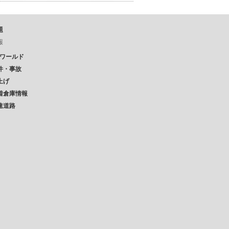
題
報
Pワールド
件・事故
上げ
着倉庫情報
速道路