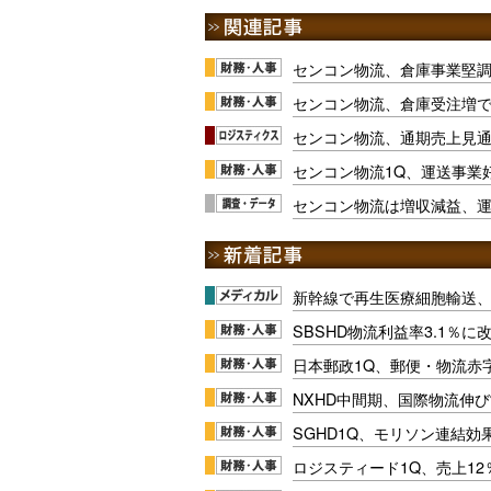
センコン物流、倉庫事業堅調で
センコン物流、倉庫受注増で
センコン物流、通期売上見
センコン物流1Q、運送事業
センコン物流は増収減益、運
新幹線で再生医療細胞輸送
SBSHD物流利益率3.1％
日本郵政1Q、郵便・物流赤
NXHD中間期、国際物流伸び
SGHD1Q、モリソン連結効
ロジスティード1Q、売上1