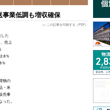
送事業低調も増収確保
>>
この記事を印刷する（PDF）
表した
と、売上
％
.8％
8％
貨物の
品・米
販売事
なった。