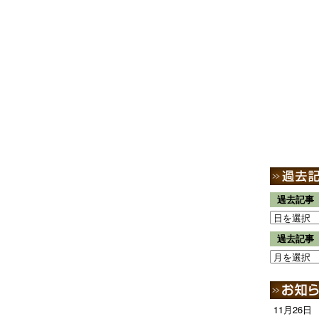
過去記事
過去記事
11月26日