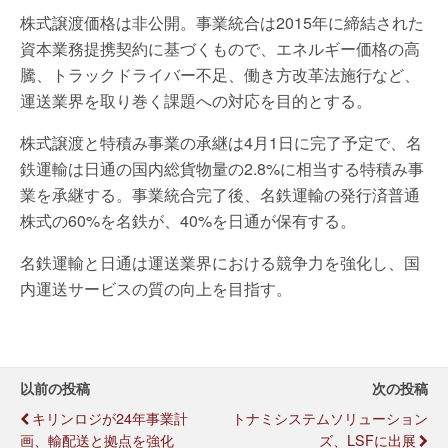
株式譲渡価格は非公開。事業統合は
2015
年に締結された
資本業務提携契約に基づくもので、エネルギー価格の高
騰、トラックドライバー不足、働き方改革法施行など、
運送業界を取り巻く課題への対応を目的とする。
株式譲渡と特積み事業の承継は
4
月
1
日に完了予定で、名
鉄運輸は日通の国内総貨物量の
2.8%
に相当する特積み事
業を承継する。事業統合完了後、名鉄運輸の発行済普通
株式の
60%
を名鉄が、
40%
を日通が保有する。
名鉄運輸と日通は運送業界における競争力を強化し、国
内運送サービスの質の向上を目指す。
以前の投稿
次の投稿
キリンロジが24年事業計
トナミシステムソリューション
画、輸配送と拠点を強化
ズ、LSFに出展