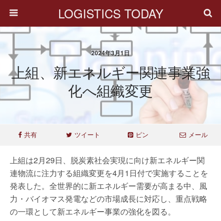
LOGISTICS TODAY
2024年3月1日
上組、新エネルギー関連事業強
化へ組織変更
共有
ツイート
ピン
メール
上組は2月29日、脱炭素社会実現に向け新エネルギー関
連物流に注力する組織変更を4月1日付で実施することを
発表した。全世界的に新エネルギー需要が高まる中、風
力・バイオマス発電などの市場成長に対応し、重点戦略
の一環として新エネルギー事業の強化を図る。