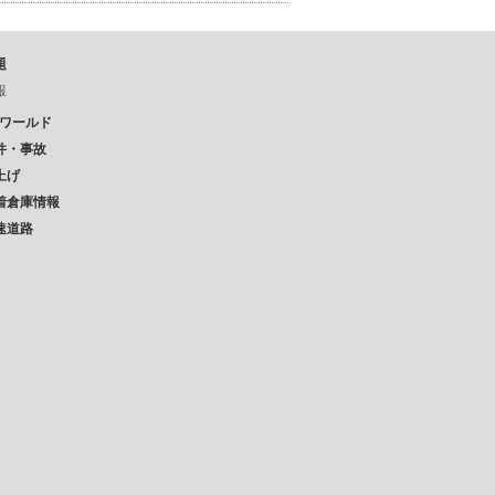
題
報
Pワールド
件・事故
上げ
着倉庫情報
速道路