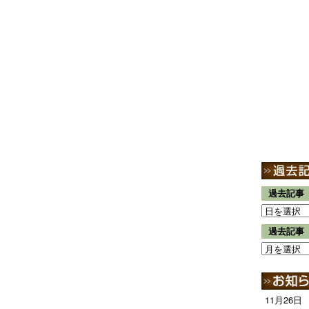
過去記事
過去記事
11月26日