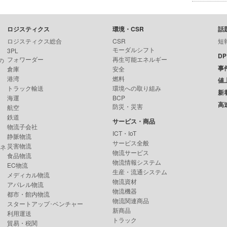
ロジスティクス
環境・CSR
話
ロジスティクス総合
CSR
短
モーダルシフト
3PL
D
フォワーダー
再生可能エネルギー
の
事
倉庫
安全
港湾
燃料
値
トラック輸送
環境への取り組み
新
海運
BCP
高
防災・災害
航空
鉄道
サービス・商品
物流子会社
ICT・IoT
静脈物流
サービス全般
災害物流
ンネ
物流サービス
食品物流
物流情報システム
EC物流
生産・流通システム
メディカル物流
物流資材
アパレル物流
物流機器
都市・館内物流
物流関連商品
スタートアップ･ベンチャー
新商品
利用運送
トラック
貿易・税関