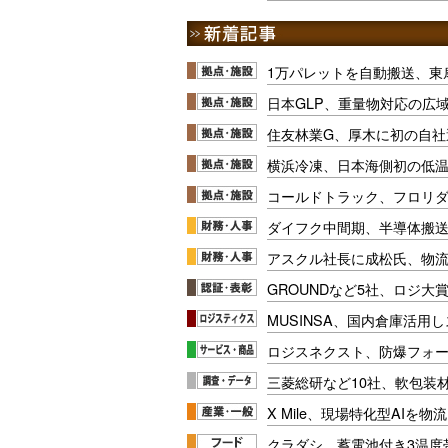
1万パレットを自動搬送、東
日本GLP、重量物対応の広
住友林業G、厚木に初の自社
横浜冷凍、日本海側初の低
コールドトラック、フロリ
ダイフク中間期、半導体搬
アスクル社長に成松氏、物
GROUNDなど5社、ロジ大
MUSINSA、国内倉庫活用
ロジスネクスト、防爆フォ
三菱総研など10社、軟包装
X Mile、現場特化型AIを
クラダシ、蓄電池付き3温度