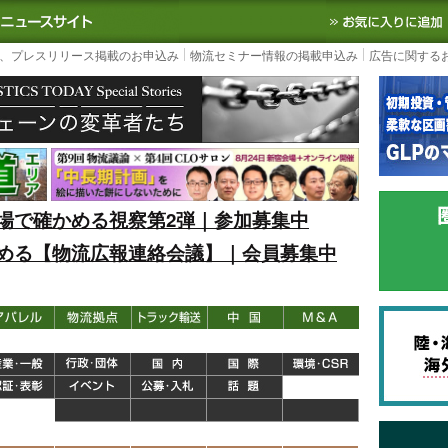
S TODAY｜国内最大の物流ニュースサイト
3PL, SCMなど国内外の最新の物流
、プレスリリース掲載のお申込み
物流セミナー情報の掲載申込み
広告に関する
場で確かめる視察第2弾｜参加募集中
める【物流広報連絡会議】｜会員募集中