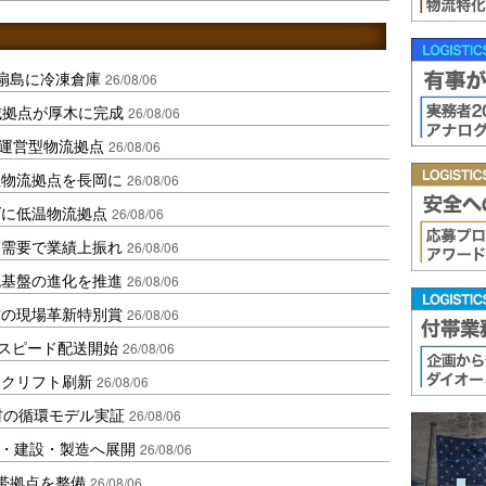
扇島に冷凍倉庫
26/08/06
域拠点が厚木に完成
26/08/06
運営型物流拠点
26/08/06
温物流拠点を長岡に
26/08/06
ダに低温物流拠点
26/08/06
送需要で業績上振れ
26/08/06
流基盤の進化を推進
26/08/06
賞の現場革新特別賞
26/08/06
しスピード配送開始
26/08/06
ークリフト刷新
26/08/06
材の循環モデル実証
26/08/06
物流・建設・製造へ展開
26/08/06
帯拠点を整備
26/08/06