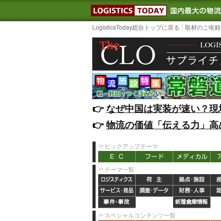
LOGISTIC
LogisticsToday総合トップに戻る
取材のご依頼
👉️
なぜ中国は実装が速い？現
👉️
物流の価値「伝える力」高
ピックアップテーマ
テーマ一覧
スペシャルコンテンツ一覧