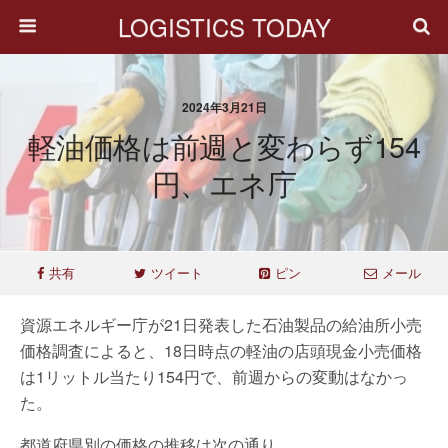
LOGISTICS TODAY
2024年3月21日
軽油価格は前週と変わらず154
円、エネ庁
共有
ツイート
ピン
メール
資源エネルギー庁が21日発表した石油製品の給油所小売
価格調査によると、18日時点の軽油の店頭現金小売価格
は1リットル当たり154円で、前週からの変動はなかっ
た。
都道府県別の価格の推移は次の通り。