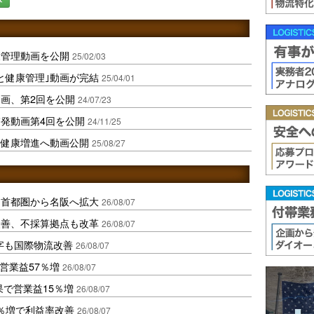
康管理動画を公開
25/02/03
と健康管理｣動画が完結
25/04/01
画、第2回を公開
24/07/23
発動画第4回を公開
24/11/25
ー健康増進へ動画公開
25/08/27
、首都圏から名阪へ拡大
26/08/07
に改善、不採算拠点も改革
26/08/07
字も国際物流改善
26/08/07
営業益57％増
26/08/07
果で営業益15％増
26/08/07
2％増で利益率改善
26/08/07