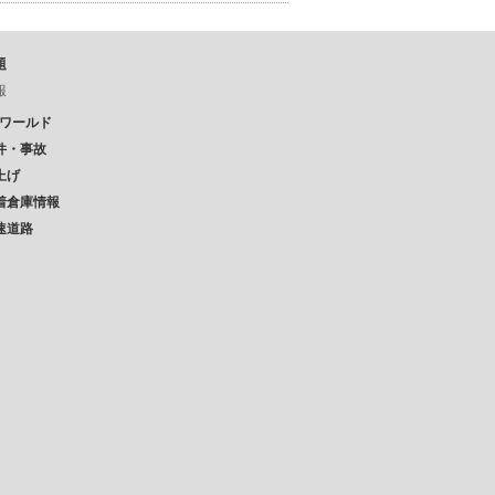
題
報
Pワールド
件・事故
上げ
着倉庫情報
速道路