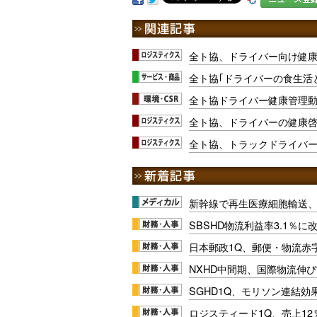
全ト協、ドライバー向け健
全ト協｢ドライバーの食生活
全ト協ドライバー健康管理動
全ト協、ドライバーの健康啓
全ト協、トラックドライバ
新幹線で再生医療細胞輸送
SBSHD物流利益率3.1％
日本郵政1Q、郵便・物流赤
NXHD中間期、国際物流伸び
SGHD1Q、モリソン連結効
ロジスティード1Q、売上1