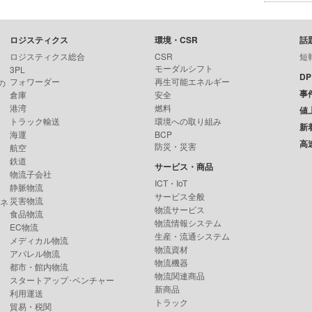
ロジスティクス
環境・CSR
話
ロジスティクス総合
CSR
短
モーダルシフト
3PL
D
フォワーダー
再生可能エネルギー
の
事
倉庫
安全
港湾
燃料
値
トラック輸送
環境への取り組み
新
海運
BCP
高
防災・災害
航空
鉄道
サービス・商品
物流子会社
ICT・IoT
静脈物流
サービス全般
災害物流
ンネ
物流サービス
食品物流
物流情報システム
EC物流
生産・流通システム
メディカル物流
物流資材
アパレル物流
物流機器
都市・館内物流
物流関連商品
スタートアップ･ベンチャー
新商品
利用運送
トラック
貿易・税関