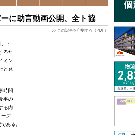
バーに助言動画公開、全ト協
>>
この記事を印刷する（PDF）
日、ト
するた
イミン
たと発
事時間
食事の
する内
リーズ
定である。