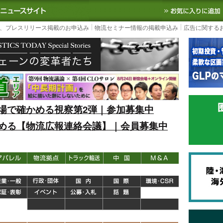
S TODAY｜国内最大の物流ニュースサイト
3PL, SCMなど国内外の最新の物流
、プレスリリース掲載のお申込み
物流セミナー情報の掲載申込み
広告に関する
場で確かめる視察第2弾｜参加募集中
める【物流広報連絡会議】｜会員募集中