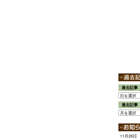
過去記事
過去記事
11月26日