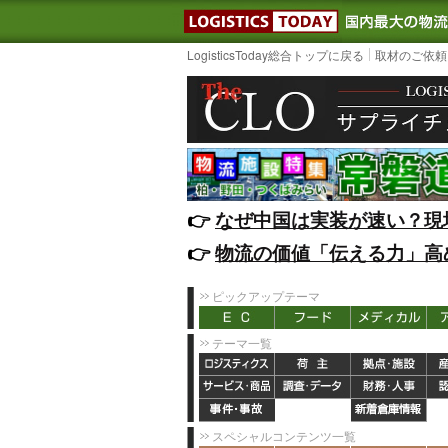
LOGISTIC
LogisticsToday総合トップに戻る
取材のご依頼
👉️
なぜ中国は実装が速い？現
👉️
物流の価値「伝える力」高
ピックアップテーマ
テーマ一覧
スペシャルコンテンツ一覧