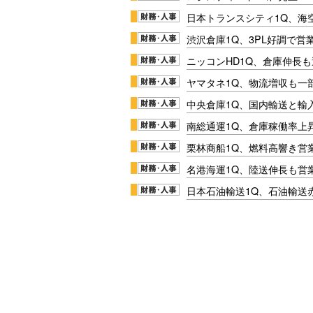
日本トランスシティ1Q、海
渋沢倉庫1Q、3PL好調で営
ニッコンHD1Q、倉庫伸長
ヤマタネ1Q、物流増収も一
中央倉庫1Q、国内輸送と輸
南総通運1Q、倉庫稼働率上
栗林商船1Q、燃料高響き営
名港海運1Q、陸送伸長も営業
日本石油輸送1Q、石油輸送